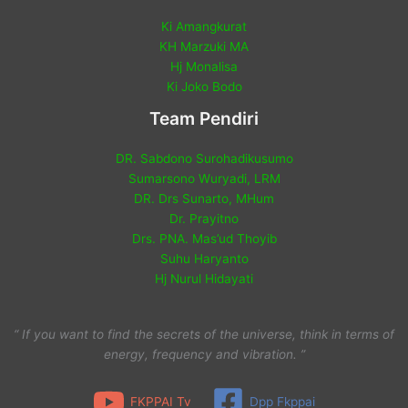
Ki Amangkurat
KH Marzuki MA
Hj Monalisa
Ki Joko Bodo
Team Pendiri
DR. Sabdono Surohadikusumo
Sumarsono Wuryadi, LRM
DR. Drs Sunarto, MHum
Dr. Prayitno
Drs. PNA. Mas’ud Thoyib
Suhu Haryanto
Hj Nurul Hidayati
“ If you want to find the secrets of the universe, think in terms of
energy, frequency and vibration. ”
FKPPAI Tv
Dpp Fkppai