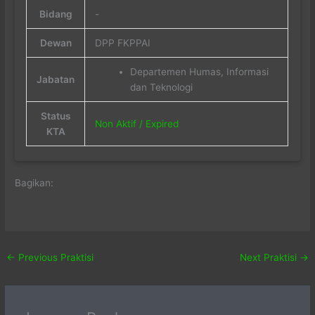
Bidang
-
Dewan
DPP FKPPAI
Departemen Humas, Informasi
Jabatan
dan Teknologi
Status
Non Aktif / Expired
KTA
Bagikan:
←
Previous Praktisi
Next Praktisi
→