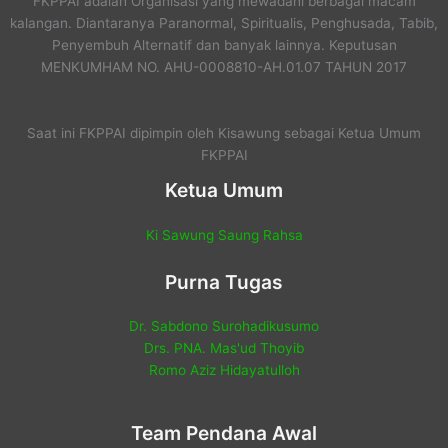
FKPPAI adalah Organisasi yang mewadahi berbagai macam
kalangan. Diantaranya Paranormal, Spiritualis, Penghusada, Tabib,
Penyembuh Alternatif dan banyak lainnya. Keputusan
MENKUMHAM NO. AHU-0008810-AH.01.07 TAHUN 2017
Saat ini FKPPAI dipimpin oleh Kisawung sebagai Ketua Umum
FKPPAI
Ketua Umum
Ki Sawung Saung Rahsa
Purna Tugas
Dr. Sabdono Surohadikusumo
Drs. PNA. Mas'ud Thoyib
Romo Aziz Hidayatulloh
Team Pendana Awal