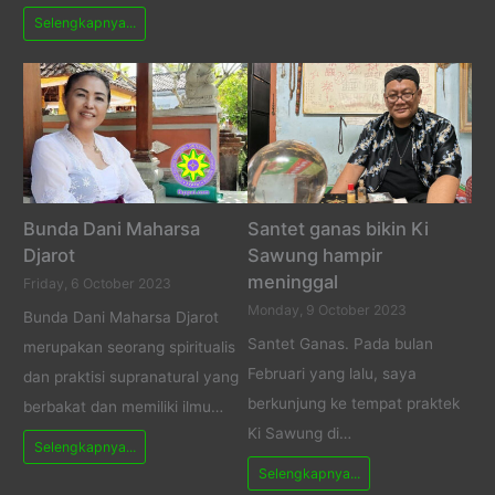
Selengkapnya...
Bunda Dani Maharsa
Santet ganas bikin Ki
Djarot
Sawung hampir
meninggal
Friday, 6 October 2023
Monday, 9 October 2023
Bunda Dani Maharsa Djarot
Santet Ganas. Pada bulan
merupakan seorang spiritualis
Februari yang lalu, saya
dan praktisi supranatural yang
berkunjung ke tempat praktek
berbakat dan memiliki ilmu…
Ki Sawung di…
Selengkapnya...
Selengkapnya...