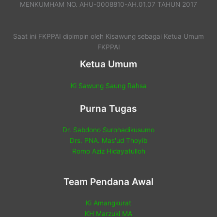
MENKUMHAM NO. AHU-0008810-AH.01.07 TAHUN 2017
Saat ini FKPPAI dipimpin oleh Kisawung sebagai Ketua Umum
FKPPAI
Ketua Umum
Ki Sawung Saung Rahsa
Purna Tugas
Dr. Sabdono Surohadikusumo
Drs. PNA. Mas'ud Thoyib
Romo Aziz Hidayatulloh
Team Pendana Awal
Ki Amangkurat
KH Marzuki MA