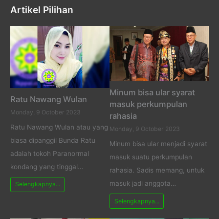
Artikel Pilihan
Minum bisa ular syarat
Ratu Nawang Wulan
masuk perkumpulan
Monday, 9 October 2023
rahasia
Ratu Nawang Wulan atau yang
Monday, 9 October 2023
biasa dipanggil Bunda Ratu
Minum bisa ular menjadi syarat
adalah tokoh Paranormal
masuk suatu perkumpulan
kondang yang tinggal…
rahasia. Sadis memang, untuk
masuk jadi anggota…
Selengkapnya...
Selengkapnya...