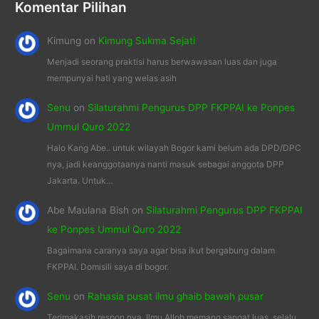
Komentar Pilihan
Kimung
on
Kimung Sukma Sejati
Menjadi seorang praktisi harus berwawasan luas dan juga
mempunyai hati yang welas asih
Senu
on
Silaturahmi Pengurus DPP FKPPAI ke Ponpes
Ummul Quro 2022
Halo Kang Abe.. untuk wilayah Bogor kami belum ada DPD/DPC
nya, jadi keanggotaanya nanti masuk sebagai anggota DPP
Jakarta. Untuk…
Abe Maulana Bish
on
Silaturahmi Pengurus DPP FKPPAI
ke Ponpes Ummul Quro 2022
Bagaimana caranya saya agar bisa ikut bergabung dalam
FKPPAI. Domisili saya di bogor.
Senu
on
Rahasia pusat ilmu ghaib bawah pusar
Terimakasih respon nya, Ilmu Alloh memang sangat luas, selalu