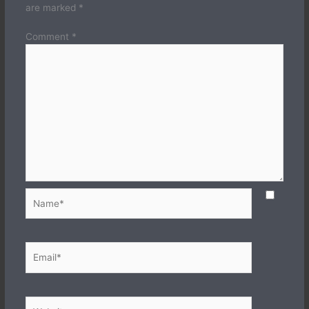
are marked
*
Comment
*
Name*
Email*
Website