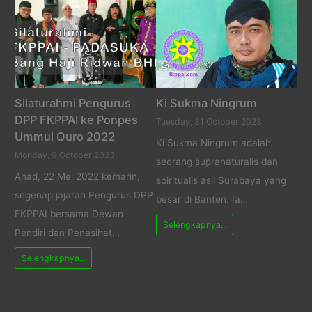
Silaturahmi Pengurus
Ki Sukma Ningrum
DPP FKPPAI ke Ponpes
Tuesday, 31 October 2023
Ummul Quro 2022
Ki Sukma Ningrum adalah
Monday, 9 October 2023
seorang supranaturalis dan
Ahad, 22 Mei 2022 kemarin,
spiritualis asli Surabaya yang
segenap jajaran Pengurus DPP
besar di Banten. Ia…
FKPPAI bersama Dewan
Selengkapnya...
Pendiri dan Penasihat…
Selengkapnya...