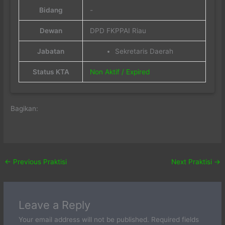
Bidang
-
Dewan
DPD FKPPAI Riau
Jabatan
Sekretaris Daerah
Status KTA
Non Aktif / Expired
Bagikan:
←
Previous Praktisi
Next Praktisi
→
Leave a Reply
Your email address will not be published.
Required fields