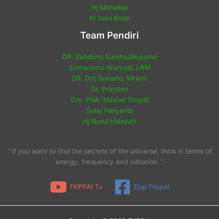
Hj Monalisa
Ki Joko Bodo
Team Pendiri
DR. Sabdono Surohadikusumo
Sumarsono Wuryadi, LRM
DR. Drs Sunarto, MHum
Dr. Prayitno
Drs. PNA. Mas’ud Thoyib
Suhu Haryanto
Hj Nurul Hidayati
“ If you want to find the secrets of the universe, think in terms of
energy, frequency and vibration. ”
FKPPAI Tv
Dpp Fkppai