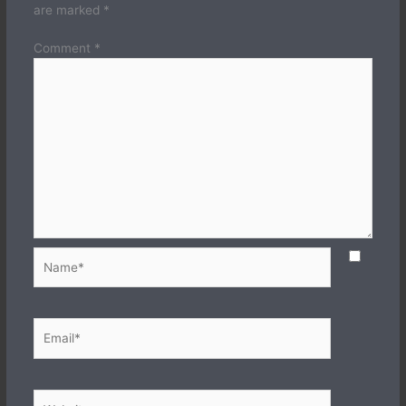
are marked
*
Comment
*
Name*
Email*
Website