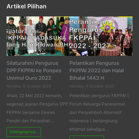
Artikel Pilihan
Silaturahmi Pengurus
Pelantikan Pengurus
DPP FKPPAI ke Ponpes
FKPPAI 2022 dan Halal
Ummul Quro 2022
Bihalal 1443 H
Monday, 9 October 2023
Monday, 9 October 2023
Ahad, 22 Mei 2022 kemarin,
Pelantikan pengurus FKPPAI (
segenap jajaran Pengurus DPP
Forum Keluarga Paranormal
FKPPAI bersama Dewan
dan Penyembuh Alternatif
Pendiri dan Penasihat…
Indonesia ) berlangsung
khidmat sekaligus…
Selengkapnya...