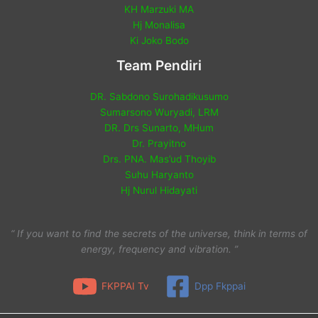
KH Marzuki MA
Hj Monalisa
Ki Joko Bodo
Team Pendiri
DR. Sabdono Surohadikusumo
Sumarsono Wuryadi, LRM
DR. Drs Sunarto, MHum
Dr. Prayitno
Drs. PNA. Mas’ud Thoyib
Suhu Haryanto
Hj Nurul Hidayati
“ If you want to find the secrets of the universe, think in terms of
energy, frequency and vibration. ”
FKPPAI Tv
Dpp Fkppai