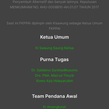
Penyembuh Alternatif dan banyak lainnya. Keputusan
MENKUMHAM NO. AHU-0008810-AH.01.07 TAHUN 2017
Saat ini FKPPAI dipimpin oleh Kisawung sebagai Ketua Umum
FKPPAI
Ketua Umum
Ki Sawung Saung Rahsa
Purna Tugas
Dr. Sabdono Surohadikusumo
Drs. PNA. Mas'ud Thoyib
Romo Aziz Hidayatulloh
Team Pendana Awal
Ki Amangkurat