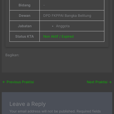
Bidang
-
Dewan
DPD FKPPAI Bangka Belitung
Jabatan
Anggota
Status KTA
Non Aktif / Expired
Bagikan:
←
Previous Praktisi
Next Praktisi
→
Leave a Reply
Your email address will not be published.
Required fields