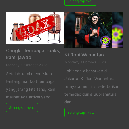
Selengkapnya...
Cangkir tembaga hoaks,
Ki Roni Wanantara
kami jawab
Monday, 9 October 2023
Monday, 9 October 2023
Lahir dan dibesarkan di
Setelah kami menuliskan
Jakarta, Ki Roni Wanantara
tentang manfaat tembaga
ternyata memiliki ketertarikan
yang jarang kita tahu, kami
terhadap dunia Supranatural
melihat ada artikel yang…
dan…
Selengkapnya...
Selengkapnya...