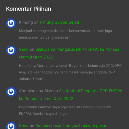
Komentar Pilihan
Kimung
on
Kimung Sukma Sejati
Menjadi seorang praktisi harus berwawasan luas dan juga
mempunyai hati yang welas asih
Senu
on
Silaturahmi Pengurus DPP FKPPAI ke Ponpes
Ummul Quro 2022
Halo Kang Abe.. untuk wilayah Bogor kami belum ada DPD/DPC
nya, jadi keanggotaanya nanti masuk sebagai anggota DPP
Jakarta. Untuk…
Abe Maulana Bish
on
Silaturahmi Pengurus DPP FKPPAI
ke Ponpes Ummul Quro 2022
Bagaimana caranya saya agar bisa ikut bergabung dalam
FKPPAI. Domisili saya di bogor.
Senu
on
Rahasia pusat ilmu ghaib bawah pusar