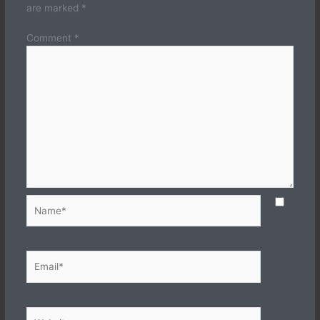
are marked
*
Comment
*
Name*
Email*
Website