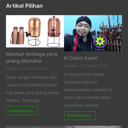
Artikel Pilihan
Manfaat tembaga yang
Ki Cokro Santri
jarang diketahui
Monday, 30 October 2023
Monday, 9 October 2023
Ki Cokro Santri adalah
Siapa sangka tembaga atau
konsultan spiritual
cuprum ini memiliki manfaat
berpengalaman selama 20
luar biasa yang jarang orang
tahun dan terkenal dalam
ketahui. Tembaga,…
organisasi spiritual…
Selengkapnya...
Selengkapnya...