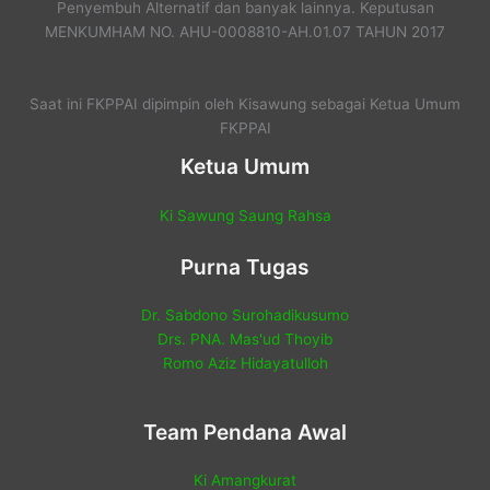
Penyembuh Alternatif dan banyak lainnya. Keputusan
MENKUMHAM NO. AHU-0008810-AH.01.07 TAHUN 2017
Saat ini FKPPAI dipimpin oleh Kisawung sebagai Ketua Umum
FKPPAI
Ketua Umum
Ki Sawung Saung Rahsa
Purna Tugas
Dr. Sabdono Surohadikusumo
Drs. PNA. Mas'ud Thoyib
Romo Aziz Hidayatulloh
Team Pendana Awal
Ki Amangkurat