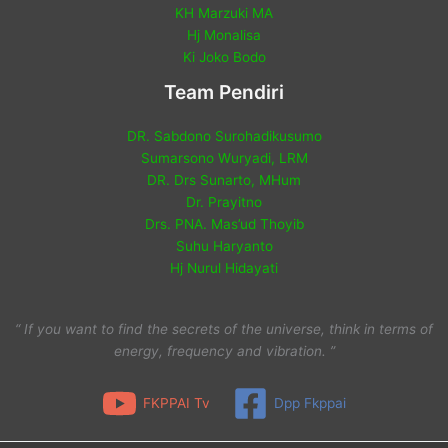
KH Marzuki MA
Hj Monalisa
Ki Joko Bodo
Team Pendiri
DR. Sabdono Surohadikusumo
Sumarsono Wuryadi, LRM
DR. Drs Sunarto, MHum
Dr. Prayitno
Drs. PNA. Mas’ud Thoyib
Suhu Haryanto
Hj Nurul Hidayati
“ If you want to find the secrets of the universe, think in terms of
energy, frequency and vibration. ”
FKPPAI Tv
Dpp Fkppai