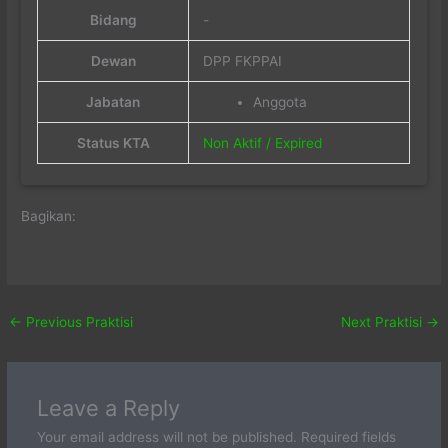
Bidang
-
Dewan
DPP FKPPAI
Jabatan
Anggota
Status KTA
Non Aktif / Expired
Bagikan:
←
Previous Praktisi
Next Praktisi
→
Leave a Reply
Your email address will not be published.
Required fields