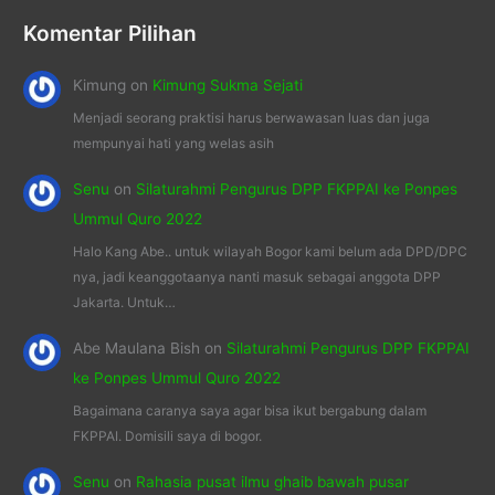
Komentar Pilihan
Kimung
on
Kimung Sukma Sejati
Menjadi seorang praktisi harus berwawasan luas dan juga
mempunyai hati yang welas asih
Senu
on
Silaturahmi Pengurus DPP FKPPAI ke Ponpes
Ummul Quro 2022
Halo Kang Abe.. untuk wilayah Bogor kami belum ada DPD/DPC
nya, jadi keanggotaanya nanti masuk sebagai anggota DPP
Jakarta. Untuk…
Abe Maulana Bish
on
Silaturahmi Pengurus DPP FKPPAI
ke Ponpes Ummul Quro 2022
Bagaimana caranya saya agar bisa ikut bergabung dalam
FKPPAI. Domisili saya di bogor.
Senu
on
Rahasia pusat ilmu ghaib bawah pusar