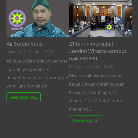
Aji Sutejo Keris
21 tahun menjabat,
Jendral Wiranto sambut
Monday, 30 October 2023
baik FKPPAI
Aji Sutejo Keris adalah seorang
Monday, 9 October 2023
individu yang memiliki
Disela kesibukanya sebagai
pengetahuan dan keterampilan
Ketua Dewan Pertimbangan
yang luas dan dalam…
Presiden ( Wantimpres )
Selengkapnya...
Jendral TNI (Purn) Wiranto
menerima…
Selengkapnya...