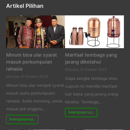
Artikel Pilihan
Minum bisa ular syarat
Manfaat tembaga yang
masuk perkumpulan
jarang diketahui
rahasia
Monday, 9 October 2023
Monday, 9 October 2023
Siapa sangka tembaga atau
Minum bisa ular menjadi syarat
cuprum ini memiliki manfaat
masuk suatu perkumpulan
luar biasa yang jarang orang
rahasia. Sadis memang, untuk
ketahui. Tembaga,…
masuk jadi anggota…
Selengkapnya...
Selengkapnya...