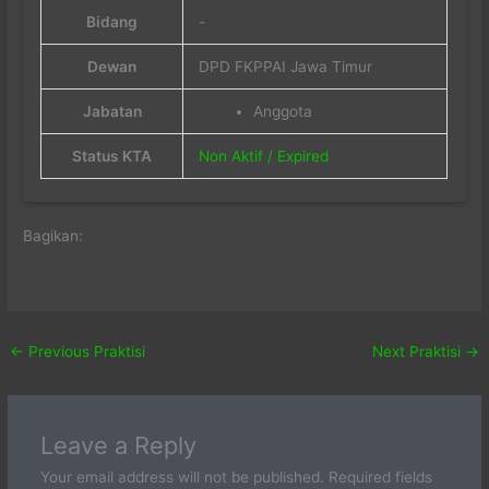
Bidang
-
Dewan
DPD FKPPAI Jawa Timur
Jabatan
Anggota
Status KTA
Non Aktif / Expired
Bagikan:
←
Previous Praktisi
Next Praktisi
→
Leave a Reply
Your email address will not be published.
Required fields