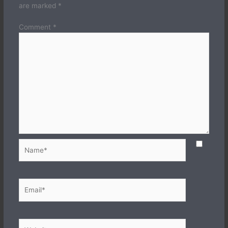
are marked
*
Comment
*
Name*
Email*
Website