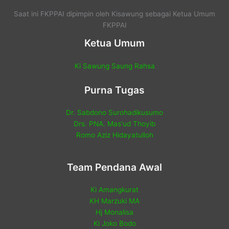
Saat ini FKPPAI dipimpin oleh Kisawung sebagai Ketua Umum
FKPPAI
Ketua Umum
Ki Sawung Saung Rahsa
Purna Tugas
Dr. Sabdono Surohadikusumo
Drs. PNA. Mas'ud Thoyib
Romo Aziz Hidayatulloh
Team Pendana Awal
Ki Amangkurat
KH Marzuki MA
Hj Monalisa
Ki Joko Bodo