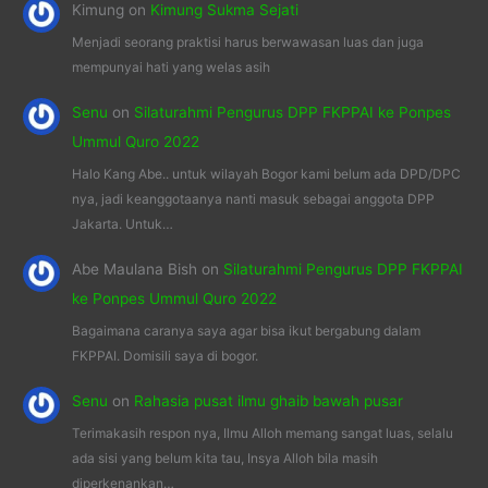
Kimung
on
Kimung Sukma Sejati
Menjadi seorang praktisi harus berwawasan luas dan juga
mempunyai hati yang welas asih
Senu
on
Silaturahmi Pengurus DPP FKPPAI ke Ponpes
Ummul Quro 2022
Halo Kang Abe.. untuk wilayah Bogor kami belum ada DPD/DPC
nya, jadi keanggotaanya nanti masuk sebagai anggota DPP
Jakarta. Untuk…
Abe Maulana Bish
on
Silaturahmi Pengurus DPP FKPPAI
ke Ponpes Ummul Quro 2022
Bagaimana caranya saya agar bisa ikut bergabung dalam
FKPPAI. Domisili saya di bogor.
Senu
on
Rahasia pusat ilmu ghaib bawah pusar
Terimakasih respon nya, Ilmu Alloh memang sangat luas, selalu
ada sisi yang belum kita tau, Insya Alloh bila masih
diperkenankan…