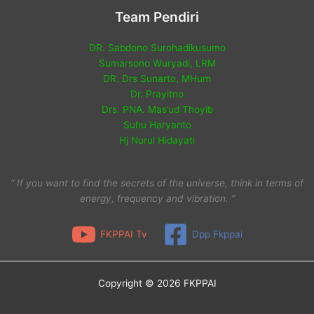
Team Pendiri
DR. Sabdono Surohadikusumo
Sumarsono Wuryadi, LRM
DR. Drs Sunarto, MHum
Dr. Prayitno
Drs. PNA. Mas’ud Thoyib
Suhu Haryanto
Hj Nurul Hidayati
“ If you want to find the secrets of the universe, think in terms of
energy, frequency and vibration. ”
FKPPAI Tv
Dpp Fkppai
Copyright © 2026 FKPPAI