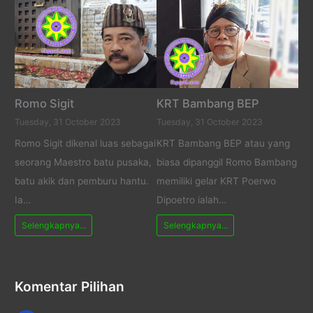
Romo Sigit
KRT Bambang BEP
Tuesday, 31 October 2023
Tuesday, 31 October 2023
Romo Sigit dikenal luas sebagai
KRT Bambang BEP atau yang
seorang Maestro batu pusaka,
biasa dipanggil Romo Bambang
batu akik dan pemburu hantu.
memiliki gelar KRT Poerwo
Ia…
Dipoetro ialah…
Selengkapnya...
Selengkapnya...
Komentar Pilihan