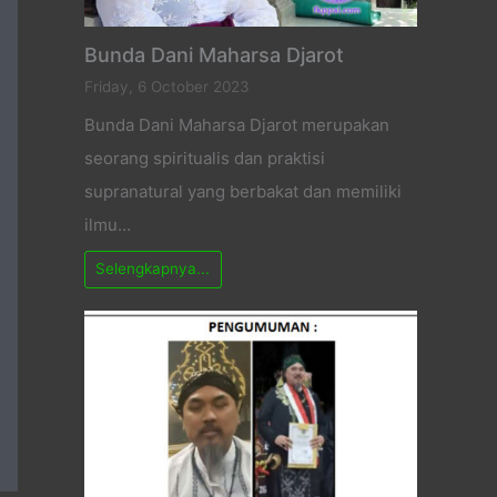
Bunda Dani Maharsa Djarot
Friday, 6 October 2023
Bunda Dani Maharsa Djarot merupakan
seorang spiritualis dan praktisi
supranatural yang berbakat dan memiliki
ilmu…
Selengkapnya...