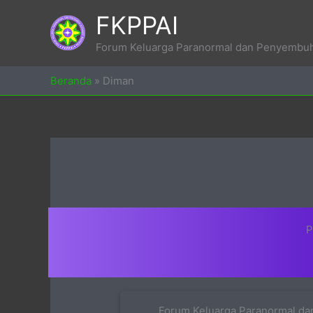
Skip
FKPPAI
to
content
Forum Keluarga Paranormal dan Penyembuh 
Beranda
»
Diman
P
Forum Keluarga Paranormal dan