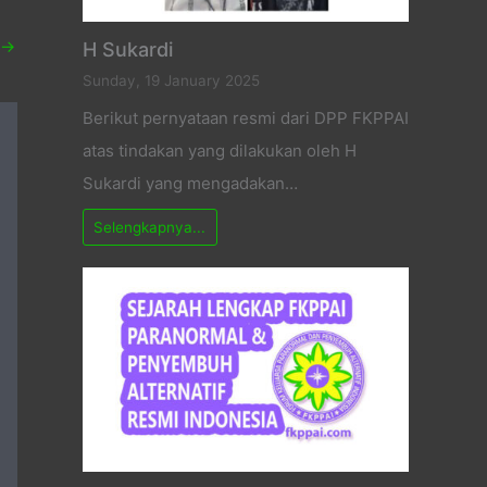
→
H Sukardi
Sunday, 19 January 2025
Berikut pernyataan resmi dari DPP FKPPAI
atas tindakan yang dilakukan oleh H
Sukardi yang mengadakan…
Selengkapnya...