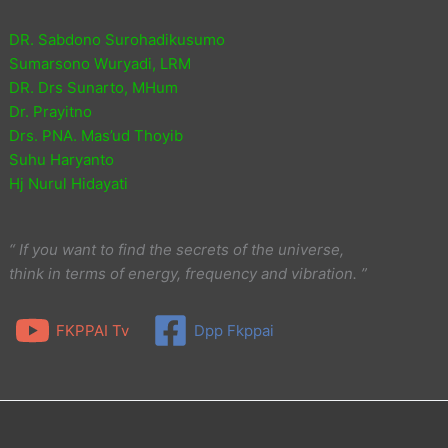
DR. Sabdono Surohadikusumo
Sumarsono Wuryadi, LRM
DR. Drs Sunarto, MHum
Dr. Prayitno
Drs. PNA. Mas’ud Thoyib
Suhu Haryanto
Hj Nurul Hidayati
“ If you want to find the secrets of the universe,
think in terms of energy, frequency and vibration. ”
FKPPAI Tv
Dpp Fkppai