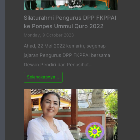
Silaturahmi Pengurus DPP FKPPAI
ke Ponpes Ummul Quro 2022
Monday, 9 October 2023
Ahad, 22 Mei 2022 kemarin, segenap
jajaran Pengurus DPP FKPPAI bersama
Dewan Pendiri dan Penasihat…
Selengkapnya...