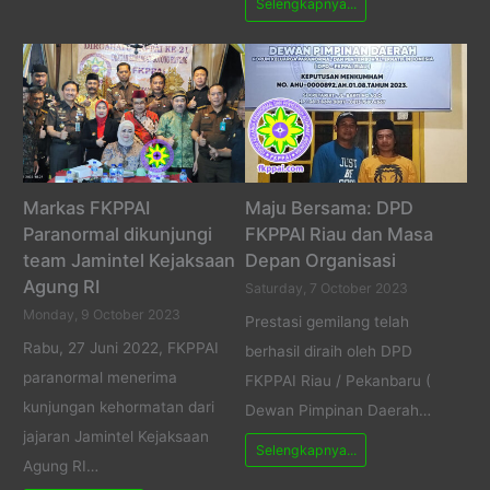
Selengkapnya...
Markas FKPPAI
Maju Bersama: DPD
Paranormal dikunjungi
FKPPAI Riau dan Masa
team Jamintel Kejaksaan
Depan Organisasi
Agung RI
Saturday, 7 October 2023
Monday, 9 October 2023
Prestasi gemilang telah
Rabu, 27 Juni 2022, FKPPAI
berhasil diraih oleh DPD
paranormal menerima
FKPPAI Riau / Pekanbaru (
kunjungan kehormatan dari
Dewan Pimpinan Daerah…
jajaran Jamintel Kejaksaan
Selengkapnya...
Agung RI…