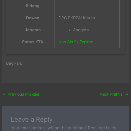
Bidang
-
Dewan
DPC FKPPAI Klaten
Jabatan
Anggota
Status KTA
Non Aktif / Expired
Bagikan:
←
Previous Praktisi
Next Praktisi
→
Leave a Reply
Your email address will not be published.
Required fields