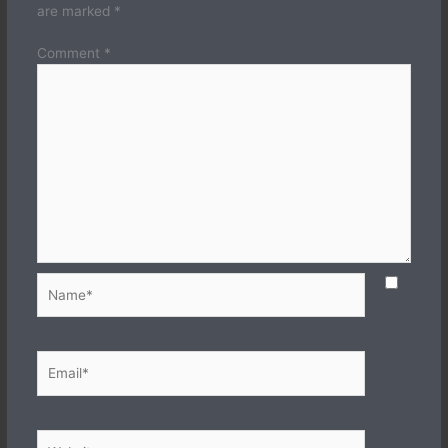
are marked
*
Comment
*
Name*
Email*
Website