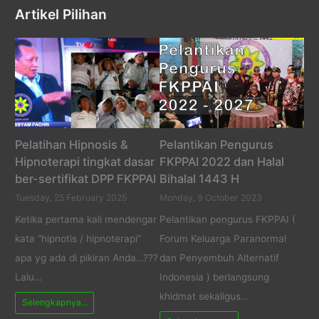
Artikel Pilihan
Pelatihan Hipnosis &
Pelantikan Pengurus
Hipnoterapi tingkat dasar
FKPPAI 2022 dan Halal
ber-sertifikat DPP FKPPAI
Bihalal 1443 H
Tuesday, 25 February 2025
Monday, 9 October 2023
Ketika pertama kali mendengar
Pelantikan pengurus FKPPAI (
kata “hipnotis / hipnoterapi”
Forum Keluarga Paranormal
apa yg ada di pikiran Anda…???
dan Penyembuh Alternatif
Lalu…
Indonesia ) berlangsung
khidmat sekaligus…
Selengkapnya...