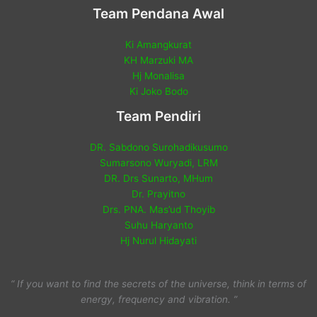
Team Pendana Awal
Ki Amangkurat
KH Marzuki MA
Hj Monalisa
Ki Joko Bodo
Team Pendiri
DR. Sabdono Surohadikusumo
Sumarsono Wuryadi, LRM
DR. Drs Sunarto, MHum
Dr. Prayitno
Drs. PNA. Mas’ud Thoyib
Suhu Haryanto
Hj Nurul Hidayati
“ If you want to find the secrets of the universe, think in terms of
energy, frequency and vibration. ”