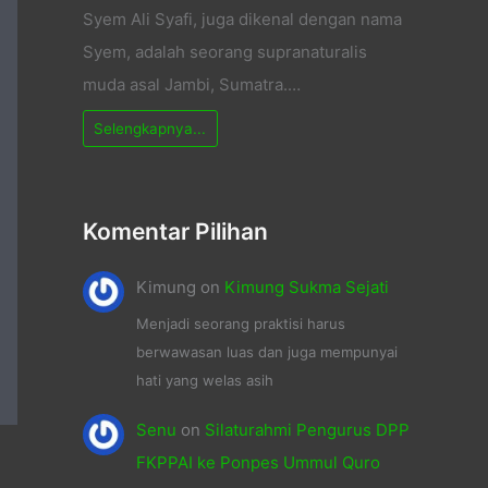
Syem Ali Syafi, juga dikenal dengan nama
Syem, adalah seorang supranaturalis
muda asal Jambi, Sumatra.…
Selengkapnya...
Komentar Pilihan
Kimung
on
Kimung Sukma Sejati
Menjadi seorang praktisi harus
berwawasan luas dan juga mempunyai
hati yang welas asih
Senu
on
Silaturahmi Pengurus DPP
FKPPAI ke Ponpes Ummul Quro