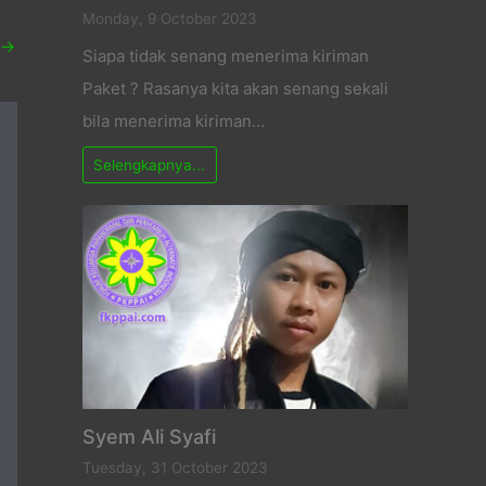
Monday, 9 October 2023
→
Siapa tidak senang menerima kiriman
Paket ? Rasanya kita akan senang sekali
bila menerima kiriman…
Selengkapnya...
Syem Ali Syafi
Tuesday, 31 October 2023