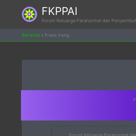
Skip
FKPPAI
to
content
Forum Keluarga Paranormal dan Penyembuh 
Beranda
»
Frans Ireng
P
Forum Keluarga Paranormal dan