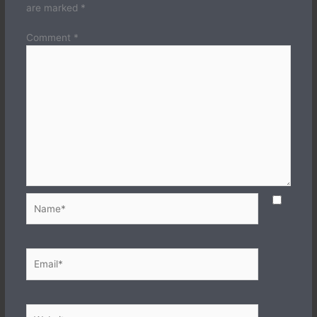
are marked
*
Comment
*
Name*
Email*
Website