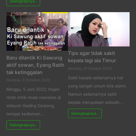
Selengkapnya...
Tips agar tidak sakit
Baru dilantik Ki Sawung
kepala lagi ala Timur
aktif sowan, Eyang Ratih
Monday, 9 October 2023
tak ketinggalan
Sakit kepala sebenarnya hal
Monday, 9 October 2023
yang sangat umum kita alami.
Minggu, 5 Juni 2022; Hujan
Namun sebenarnya sakit
rintik rintik mulai menetes di
kepala merupakan sebuah…
wilayah Gading Serpong,
Selengkapnya...
tempat kediaman…
Selengkapnya...