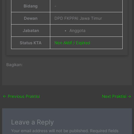
Bidang
-
Dewan
DPD FKPPAI Jawa Timur
Jabatan
Anggota
Status KTA
Non Aktif / Expired
Bagikan:
←
Previous Praktisi
Next Praktisi
→
Leave a Reply
Your email address will not be published.
Required fields