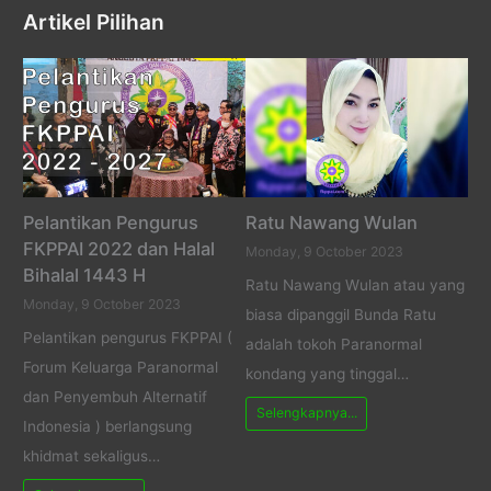
Artikel Pilihan
Pelantikan Pengurus
Ratu Nawang Wulan
FKPPAI 2022 dan Halal
Monday, 9 October 2023
Bihalal 1443 H
Ratu Nawang Wulan atau yang
Monday, 9 October 2023
biasa dipanggil Bunda Ratu
Pelantikan pengurus FKPPAI (
adalah tokoh Paranormal
Forum Keluarga Paranormal
kondang yang tinggal…
dan Penyembuh Alternatif
Selengkapnya...
Indonesia ) berlangsung
khidmat sekaligus…