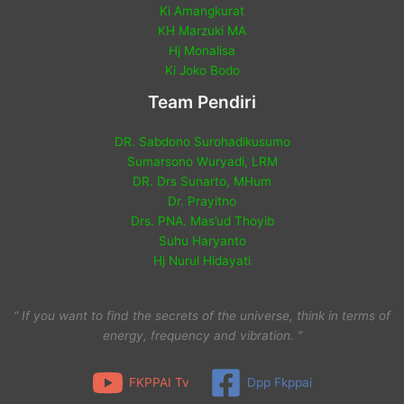
Ki Amangkurat
KH Marzuki MA
Hj Monalisa
Ki Joko Bodo
Team Pendiri
DR. Sabdono Surohadikusumo
Sumarsono Wuryadi, LRM
DR. Drs Sunarto, MHum
Dr. Prayitno
Drs. PNA. Mas’ud Thoyib
Suhu Haryanto
Hj Nurul Hidayati
“ If you want to find the secrets of the universe, think in terms of
energy, frequency and vibration. ”
FKPPAI Tv
Dpp Fkppai