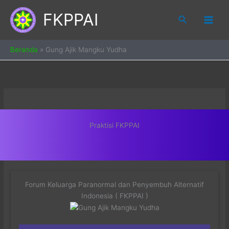
Skip
FKPPAI
to
Search
content
Beranda
»
Gung Ajik Mangku Yudha
Praktisi FKPPAI
Forum Keluarga Paranormal dan Penyembuh Alternatif
Indonesia ( FKPPAI )