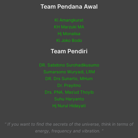
Team Pendana Awal
Ki Amangkurat
KH Marzuki MA
Hj Monalisa
Ki Joko Bodo
Team Pendiri
DR. Sabdono Surohadikusumo
Sumarsono Wuryadi, LRM
DR. Drs Sunarto, MHum
Dr. Prayitno
Drs. PNA. Mas’ud Thoyib
Suhu Haryanto
Hj Nurul Hidayati
“ If you want to find the secrets of the universe, think in terms of
energy, frequency and vibration. ”