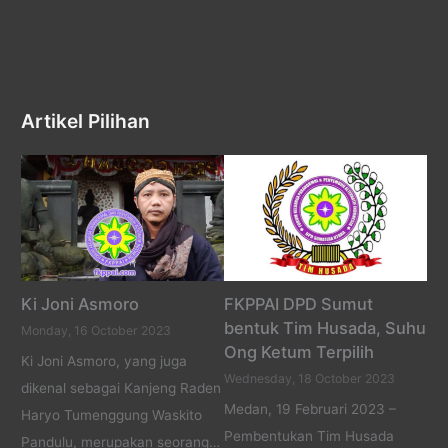
Artikel Pilihan
Ki Joni Asmoro
FKPPAI DPD Sumut
bentuk Tim Husada, Suhu
Monday, 16 October 2023
Ong Ketum Terpilih
Ki Joni Asmoro, yang juga
Wednesday, 18 October 2023
dikenal sebagai Kanjeng Raden
Medan, 19 Februari 2023 –
Haryo Tumenggung Waskito
Pembentukan Tim Husada
Pandulu, merupakan seorang…