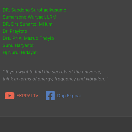
DR. Sabdono Surohadikusumo
Sumarsono Wuryadi, LRM
DR. Drs Sunarto, MHum
Dr. Prayitno
Drs. PNA. Mas’ud Thoyib
Suhu Haryanto
Hj Nurul Hidayati
“ If you want to find the secrets of the universe,
think in terms of energy, frequency and vibration. ”
FKPPAI Tv
Dpp Fkppai