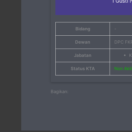
I Gusti
Bidang
-
Dewan
DPC FKP
Jabatan
K
Status KTA
Non Akti
Bagikan: