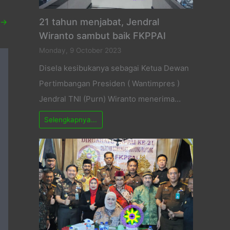
21 tahun menjabat, Jendral
→
Wiranto sambut baik FKPPAI
Monday, 9 October 2023
Disela kesibukanya sebagai Ketua Dewan
Pertimbangan Presiden ( Wantimpres )
Jendral TNI (Purn) Wiranto menerima…
Selengkapnya...