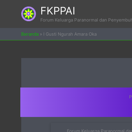
Skip
FKPPAI
to
content
Forum Keluarga Paranormal dan Penyembuh 
Beranda
»
I Gusti Ngurah Amara Oka
P
Forum Keluarga Paranormal dan