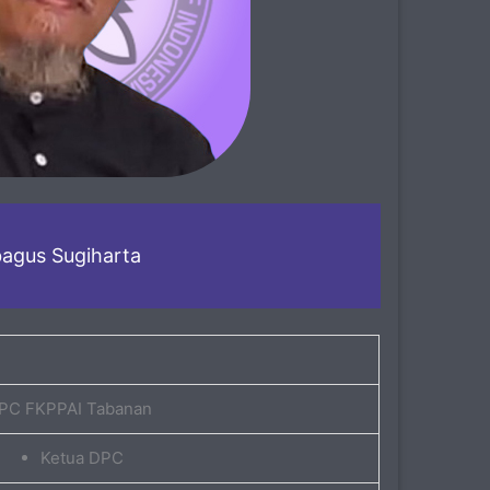
bagus Sugiharta
PC FKPPAI Tabanan
Ketua DPC