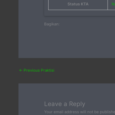
Status KTA
N
Bagikan:
←
Previous Praktisi
Leave a Reply
Your email address will not be publish