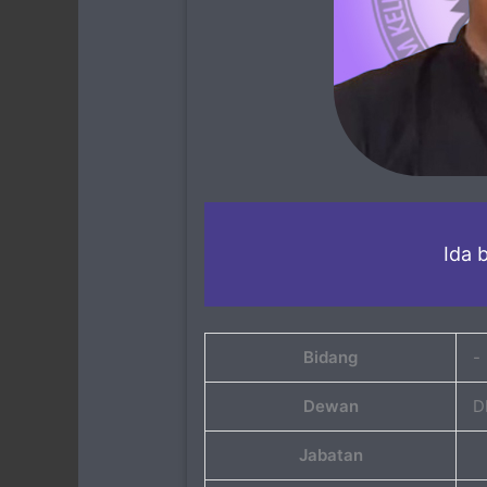
Ida 
Bidang
-
Dewan
D
Jabatan