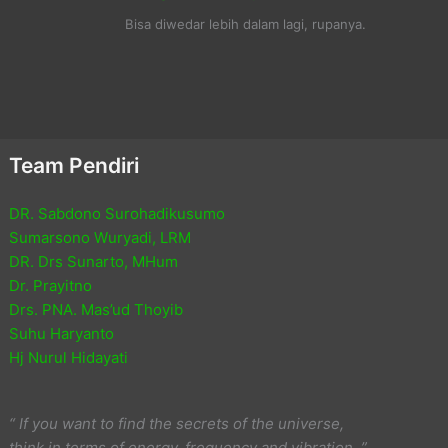
Bisa diwedar lebih dalam lagi, rupanya.
Team Pendiri
DR. Sabdono Surohadikusumo
Sumarsono Wuryadi, LRM
DR. Drs Sunarto, MHum
Dr. Prayitno
Drs. PNA. Mas’ud Thoyib
Suhu Haryanto
Hj Nurul Hidayati
“ If you want to find the secrets of the universe,
think in terms of energy, frequency and vibration. ”