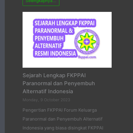
Selengkapnya...
Sejarah Lengkap FKPPAI
Paranormal dan Penyembuh
Alternatif Indonesia
Monday, 9 October 2023
Pengertian FKPPAI Forum Keluarga
Paranormal dan Penyembuh Alternatif
Indonesia yang biasa disingkat FKPPAI