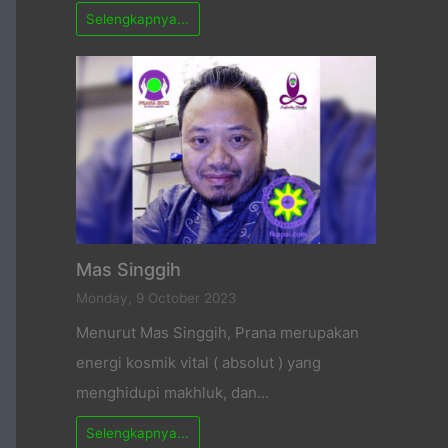
Selengkapnya...
Mas Singgih
Monday, 9 October 2023
Menurut Mas Singgih, Prana merupakan
energi kosmik vital ( absolut ) yang
menghidupi makhluk, dan…
Selengkapnya...