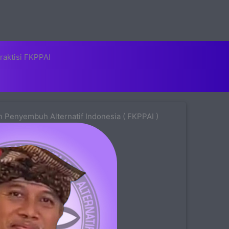
raktisi FKPPAI
 Penyembuh Alternatif Indonesia ( FKPPAI )