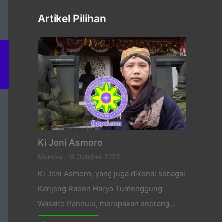
Artikel Pilihan
Ki Joni Asmoro
Monday, 16 October 2023
Ki Joni Asmoro, yang juga dikenal sebagai
Kanjeng Raden Haryo Tumenggung
Waskito Pandulu, merupakan seorang…