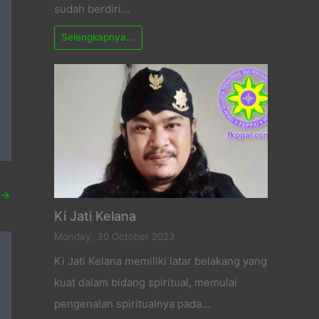
sudah berdiri…
Selengkapnya...
→
Ki Jati Kelana
Monday, 30 October 2023
Ki Jati Kelana memiliki latar belakang yang
kuat dalam bidang spiritual, memulai
pengenalan spiritualnya pada…