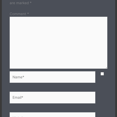
are marked
*
Comment
*
Name*
Email*
Website