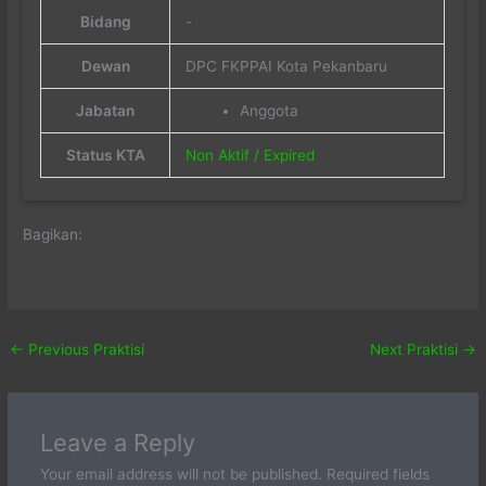
Bidang
-
Dewan
DPC FKPPAI Kota Pekanbaru
Jabatan
Anggota
Status KTA
Non Aktif / Expired
Bagikan:
←
Previous Praktisi
Next Praktisi
→
Leave a Reply
Your email address will not be published.
Required fields