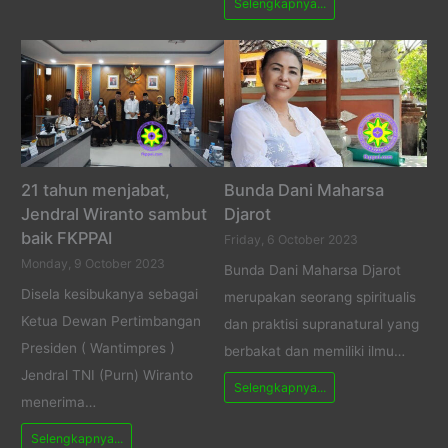
Selengkapnya...
21 tahun menjabat,
Bunda Dani Maharsa
Jendral Wiranto sambut
Djarot
baik FKPPAI
Friday, 6 October 2023
Monday, 9 October 2023
Bunda Dani Maharsa Djarot
Disela kesibukanya sebagai
merupakan seorang spiritualis
Ketua Dewan Pertimbangan
dan praktisi supranatural yang
Presiden ( Wantimpres )
berbakat dan memiliki ilmu…
Jendral TNI (Purn) Wiranto
Selengkapnya...
menerima…
Selengkapnya...