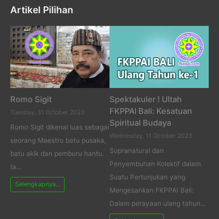
Artikel Pilihan
Romo Sigit
Spektakuler ! Ultah
FKPPAI Bali: Kesatuan
Tuesday, 31 October 2023
Spiritual Budaya
Romo Sigit dikenal luas sebagai
Wednesday, 11 October 2023
seorang Maestro batu pusaka,
Supranatural dan
batu akik dan pemburu hantu.
Penyembuhan Kolektif dalam
Ia…
Suatu Pertunjukan yang
Selengkapnya...
Mengesankan FKPPAI Bali:
Dalam perayaan ulang tahun…