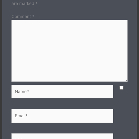
are marked
*
Comment
*
Name*
Email*
Website