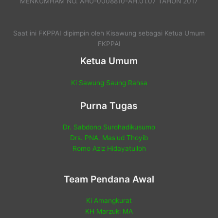
MENKUMHAM NO. AHU-0008810-AH.01.07 TAHUN 2017
Saat ini FKPPAI dipimpin oleh Kisawung sebagai Ketua Umum
FKPPAI
Ketua Umum
Ki Sawung Saung Rahsa
Purna Tugas
Dr. Sabdono Surohadikusumo
Drs. PNA. Mas'ud Thoyib
Romo Aziz Hidayatulloh
Team Pendana Awal
Ki Amangkurat
KH Marzuki MA