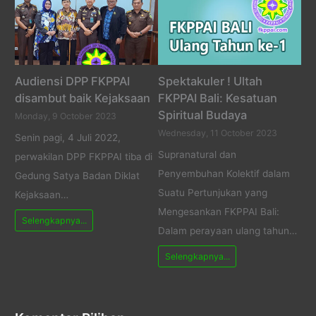
Audiensi DPP FKPPAI
Spektakuler ! Ultah
disambut baik Kejaksaan
FKPPAI Bali: Kesatuan
Spiritual Budaya
Monday, 9 October 2023
Wednesday, 11 October 2023
Senin pagi, 4 Juli 2022,
Supranatural dan
perwakilan DPP FKPPAI tiba di
Penyembuhan Kolektif dalam
Gedung Satya Badan Diklat
Suatu Pertunjukan yang
Kejaksaan…
Mengesankan FKPPAI Bali:
Selengkapnya...
Dalam perayaan ulang tahun…
Selengkapnya...