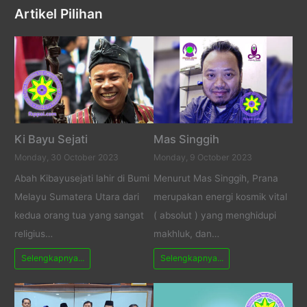
Artikel Pilihan
Ki Bayu Sejati
Mas Singgih
Monday, 30 October 2023
Monday, 9 October 2023
Abah Kibayusejati lahir di Bumi
Menurut Mas Singgih, Prana
Melayu Sumatera Utara dari
merupakan energi kosmik vital
kedua orang tua yang sangat
( absolut ) yang menghidupi
religius…
makhluk, dan…
Selengkapnya...
Selengkapnya...