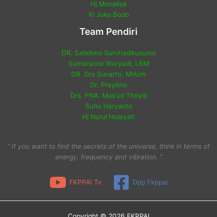
Hj Monalisa
Ki Joko Bodo
Team Pendiri
DR. Sabdono Surohadikusumo
Sumarsono Wuryadi, LRM
DR. Drs Sunarto, MHum
Dr. Prayitno
Drs. PNA. Mas’ud Thoyib
Suhu Haryanto
Hj Nurul Hidayati
“ If you want to find the secrets of the universe, think in terms of
energy, frequency and vibration. ”
FKPPAI Tv
Dpp Fkppai
Copyright © 2026 FKPPAI