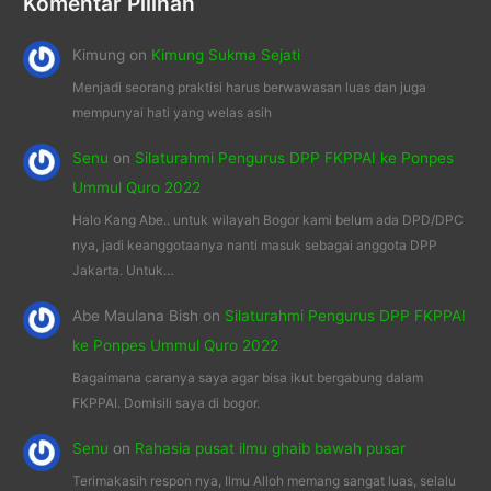
Komentar Pilihan
Kimung
on
Kimung Sukma Sejati
Menjadi seorang praktisi harus berwawasan luas dan juga
mempunyai hati yang welas asih
Senu
on
Silaturahmi Pengurus DPP FKPPAI ke Ponpes
Ummul Quro 2022
Halo Kang Abe.. untuk wilayah Bogor kami belum ada DPD/DPC
nya, jadi keanggotaanya nanti masuk sebagai anggota DPP
Jakarta. Untuk…
Abe Maulana Bish
on
Silaturahmi Pengurus DPP FKPPAI
ke Ponpes Ummul Quro 2022
Bagaimana caranya saya agar bisa ikut bergabung dalam
FKPPAI. Domisili saya di bogor.
Senu
on
Rahasia pusat ilmu ghaib bawah pusar
Terimakasih respon nya, Ilmu Alloh memang sangat luas, selalu