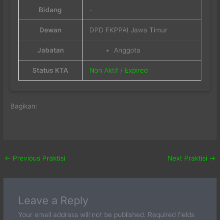
Bidang
-
Dewan
DPD FKPPAI Jawa Timur
Jabatan
Anggota
Status KTA
Non Aktif / Expired
Bagikan:
←
Previous Praktisi
Next Praktisi
→
Leave a Reply
Your email address will not be published.
Required fields