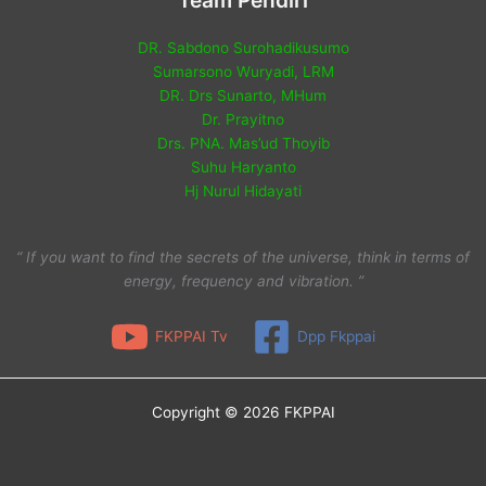
Team Pendiri
DR. Sabdono Surohadikusumo
Sumarsono Wuryadi, LRM
DR. Drs Sunarto, MHum
Dr. Prayitno
Drs. PNA. Mas’ud Thoyib
Suhu Haryanto
Hj Nurul Hidayati
“ If you want to find the secrets of the universe, think in terms of
energy, frequency and vibration. ”
FKPPAI Tv
Dpp Fkppai
Copyright © 2026 FKPPAI