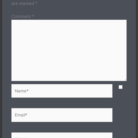
are marked
*
Comment
*
Name*
Email*
Website