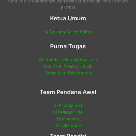
Saat ini FKPPAI dipimpin oleh Kisawung sebagai Ketua Umum
FKPPAI
Ketua Umum
Ki Sawung Saung Rahsa
Purna Tugas
Dr. Sabdono Surohadikusumo
Drs. PNA. Mas'ud Thoyib
Romo Aziz Hidayatulloh
Team Pendana Awal
Ki Amangkurat
KH Marzuki MA
Hj Monalisa
Ki Joko Bodo