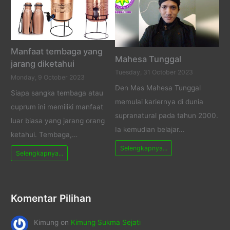
Manfaat tembaga yang
Mahesa Tunggal
jarang diketahui
Tuesday, 31 October 2023
Monday, 9 October 2023
Den Mas Mahesa Tunggal
Siapa sangka tembaga atau
memulai kariernya di dunia
cuprum ini memiliki manfaat
supranatural pada tahun 2000.
luar biasa yang jarang orang
Ia kemudian belajar…
ketahui. Tembaga,…
Selengkapnya...
Selengkapnya...
Komentar Pilihan
Kimung
on
Kimung Sukma Sejati