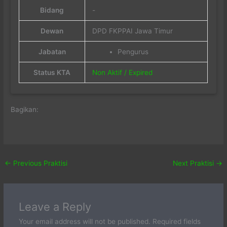
Bidang
-
Dewan
DPD FKPPAI Jawa Timur
Jabatan
Pengurus
Status KTA
Non Aktif / Expired
Bagikan:
←
Previous Praktisi
Next Praktisi
→
Leave a Reply
Your email address will not be published.
Required fields