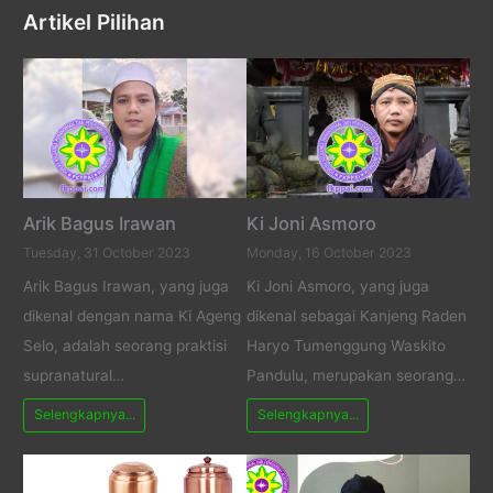
Artikel Pilihan
Arik Bagus Irawan
Ki Joni Asmoro
Tuesday, 31 October 2023
Monday, 16 October 2023
Arik Bagus Irawan, yang juga
Ki Joni Asmoro, yang juga
dikenal dengan nama Ki Ageng
dikenal sebagai Kanjeng Raden
Selo, adalah seorang praktisi
Haryo Tumenggung Waskito
supranatural…
Pandulu, merupakan seorang…
Selengkapnya...
Selengkapnya...