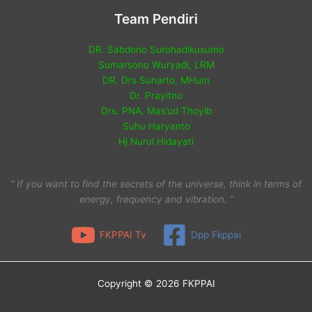
Team Pendiri
DR. Sabdono Surohadikusumo
Sumarsono Wuryadi, LRM
DR. Drs Sunarto, MHum
Dr. Prayitno
Drs. PNA. Mas’ud Thoyib
Suhu Haryanto
Hj Nurul Hidayati
“ If you want to find the secrets of the universe, think in terms of
energy, frequency and vibration. ”
FKPPAI Tv
Dpp Fkppai
Copyright © 2026 FKPPAI