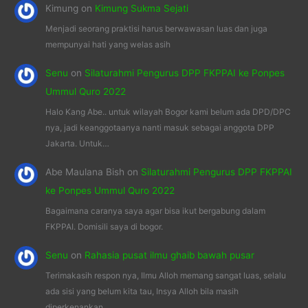
Kimung
on
Kimung Sukma Sejati
Menjadi seorang praktisi harus berwawasan luas dan juga
mempunyai hati yang welas asih
Senu
on
Silaturahmi Pengurus DPP FKPPAI ke Ponpes
Ummul Quro 2022
Halo Kang Abe.. untuk wilayah Bogor kami belum ada DPD/DPC
nya, jadi keanggotaanya nanti masuk sebagai anggota DPP
Jakarta. Untuk…
Abe Maulana Bish
on
Silaturahmi Pengurus DPP FKPPAI
ke Ponpes Ummul Quro 2022
Bagaimana caranya saya agar bisa ikut bergabung dalam
FKPPAI. Domisili saya di bogor.
Senu
on
Rahasia pusat ilmu ghaib bawah pusar
Terimakasih respon nya, Ilmu Alloh memang sangat luas, selalu
ada sisi yang belum kita tau, Insya Alloh bila masih
diperkenankan…