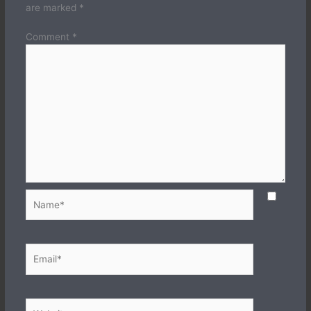
are marked
*
Comment
*
Name*
Email*
Website