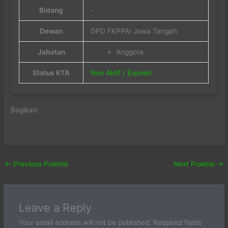
Bidang
-
Dewan
DPD FKPPAI Jawa Tengah
Jabatan
Anggota
Status KTA
Non Aktif / Expired
Bagikan:
←
Previous Praktisi
Next Praktisi
→
Leave a Reply
Your email address will not be published.
Required fields