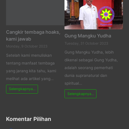
Cangkir tembaga hoaks,
Gung Mangku Yudha
kami jawab
Tuesday, 31 October 2023
Monday, 9 October 2023
Gung Mangku Yudha, lebih
Setelah kami menuliskan
dikenal sebagai Gung Yudha,
tentang manfaat tembaga
adalah seorang pemerhati
yang jarang kita tahu, kami
dunia supranatural dan
melihat ada artikel yang…
spiritual…
Selengkapnya...
Selengkapnya...
Komentar Pilihan