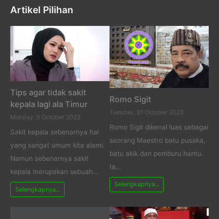
Artikel Pilihan
Tips agar tidak sakit
Romo Sigit
kepala lagi ala Timur
Tuesday, 31 October 2023
Monday, 9 October 2023
Romo Sigit dikenal luas sebagai
Sakit kepala sebenarnya hal
seorang Maestro batu pusaka,
yang sangat umum kita alami.
batu akik dan pemburu hantu.
Namun sebenarnya sakit
Ia…
kepala merupakan sebuah…
Selengkapnya...
Selengkapnya...