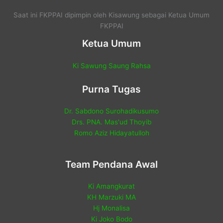
Saat ini FKPPAI dipimpin oleh Kisawung sebagai Ketua Umum
FKPPAI
Ketua Umum
Ki Sawung Saung Rahsa
Purna Tugas
Dr. Sabdono Surohadikusumo
Drs. PNA. Mas'ud Thoyib
Romo Aziz Hidayatulloh
Team Pendana Awal
Ki Amangkurat
KH Marzuki MA
Hj Monalisa
Ki Joko Bodo