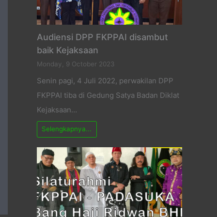
Audiensi DPP FKPPAI disambut
baik Kejaksaan
Monday, 9 October 2023
Senin pagi, 4 Juli 2022, perwakilan DPP
FKPPAI tiba di Gedung Satya Badan Diklat
Kejaksaan…
Selengkapnya...