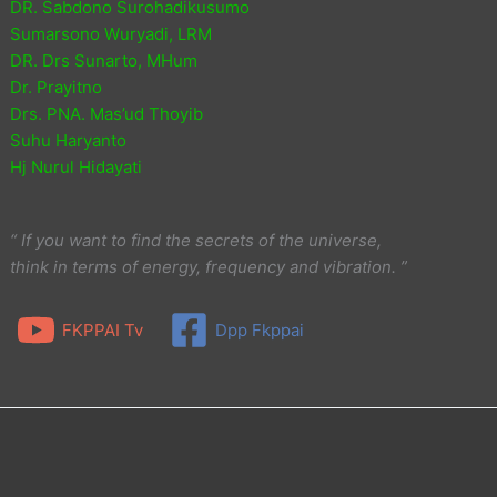
DR. Sabdono Surohadikusumo
Sumarsono Wuryadi, LRM
DR. Drs Sunarto, MHum
Dr. Prayitno
Drs. PNA. Mas’ud Thoyib
Suhu Haryanto
Hj Nurul Hidayati
“ If you want to find the secrets of the universe,
think in terms of energy, frequency and vibration. ”
FKPPAI Tv
Dpp Fkppai