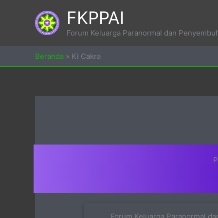
Skip
FKPPAI
to
content
Forum Keluarga Paranormal dan Penyembuh 
Beranda
»
Ki Cakra
P
Forum Keluarga Paranormal dan