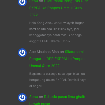
Senu
on
Silaturahmi Pengurus DPP
FKPPAI ke Ponpes Ummul Quro
2022
Halo Kang Abe.. untuk wilayah Bogor
kami belum ada DPD/DPC nya, jadi
keanggotaanya nanti masuk sebagai
anggota DPP Jakarta. Untuk…
Abe Maulana Bish
on
Silaturahmi
Pengurus DPP FKPPAI ke Ponpes
Ummul Quro 2022
Bagaimana caranya saya agar bisa ikut
bergabung dalam FKPPAI. Domisili saya
di bogor.
Senu
on
Rahasia pusat ilmu ghaib
bawah pusar