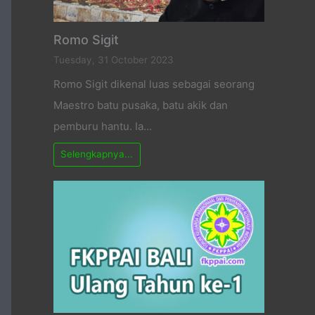
Romo Sigit
Tuesday, 31 October 2023
Romo Sigit dikenal luas sebagai seorang
Maestro batu pusaka, batu akik dan
pemburu hantu. Ia…
Selengkapnya...