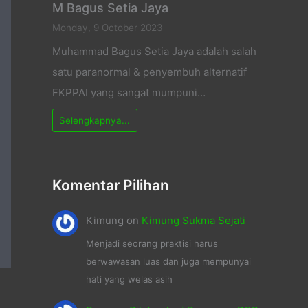
M Bagus Setia Jaya
Monday, 9 October 2023
Muhammad Bagus Setia Jaya adalah salah
satu paranormal & penyembuh alternatif
FKPPAI yang sangat mumpuni…
Selengkapnya...
Komentar Pilihan
Kimung
on
Kimung Sukma Sejati
Menjadi seorang praktisi harus
berwawasan luas dan juga mempunyai
hati yang welas asih