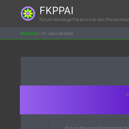
Skip
FKPPAI
to
content
Forum Keluarga Paranormal dan Penyembuh 
Beranda
»
Ki Jaya dewata
P
Forum Keluarga Paranormal dan