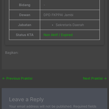
Bidang
-
Dewan
DPD FKPPAI Jambi
Jabatan
Sekretaris Daerah
Status KTA
Non Aktif / Expired
Bagikan:
←
Previous Praktisi
Next Praktisi
→
Leave a Reply
Your email address will not be published.
Required fields