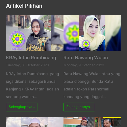
Artikel Pilihan
KRAy Intan Rumbinang
Ratu Nawang Wulan
Tuesday, 31 October 2023
Monday, 9 October 2023
KRAy Intan Rumbinang, yang
Ratu Nawang Wulan atau yang
juga dikenal sebagai Bunda
biasa dipanggil Bunda Ratu
Kanjeng / KRAy Intan, adalah
adalah tokoh Paranormal
seorang wanita…
kondang yang tinggal…
Selengkapnya...
Selengkapnya...