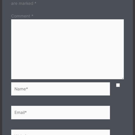
are marked
*
Comment
*
Name*
Email*
Website