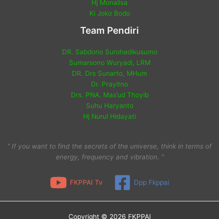
Hj Monalisa
Ki Joko Bodo
Team Pendiri
DR. Sabdono Surohadikusumo
Sumarsono Wuryadi, LRM
DR. Drs Sunarto, MHum
Dr. Prayitno
Drs. PNA. Mas’ud Thoyib
Suhu Haryanto
Hj Nurul Hidayati
“ If you want to find the secrets of the universe, think in terms of
energy, frequency and vibration. ”
FKPPAI Tv
Dpp Fkppai
Copyright © 2026 FKPPAI