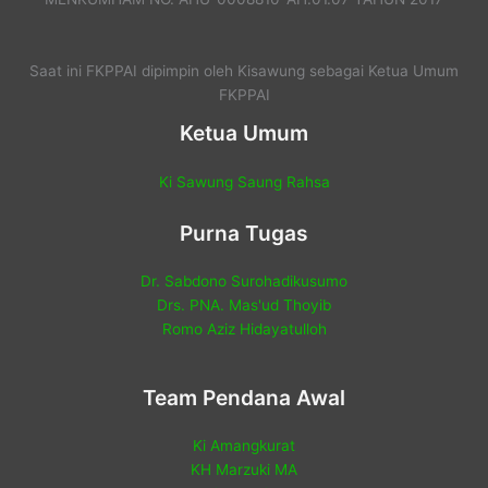
Saat ini FKPPAI dipimpin oleh Kisawung sebagai Ketua Umum
FKPPAI
Ketua Umum
Ki Sawung Saung Rahsa
Purna Tugas
Dr. Sabdono Surohadikusumo
Drs. PNA. Mas'ud Thoyib
Romo Aziz Hidayatulloh
Team Pendana Awal
Ki Amangkurat
KH Marzuki MA