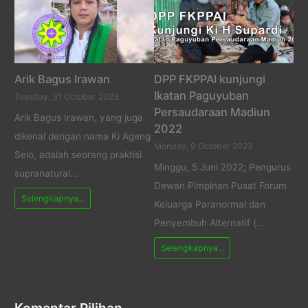
Arik Bagus Irawan
DPP FKPPAI kunjungi
Ikatan Paguyuban
Tuesday, 31 October 2023
Persaudaraan Madiun
Arik Bagus Irawan, yang juga
2022
dikenal dengan nama Ki Ageng
Monday, 9 October 2023
Selo, adalah seorang praktisi
Minggu, 5 Juni 2022; Pengurus
supranatural…
Dewan Pimpinan Pusat Forum
Selengkapnya...
Keluarga Paranormal dan
Penyembuh Alternatif (…
Selengkapnya...