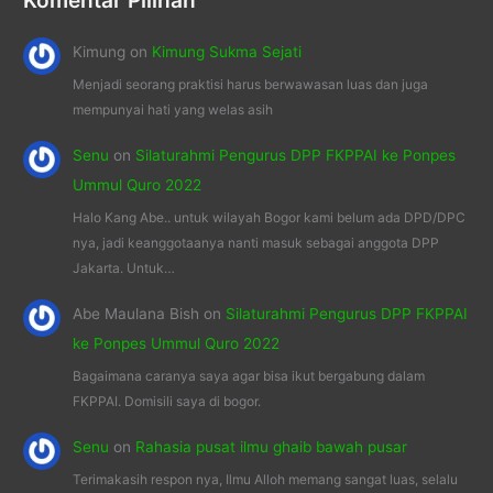
Komentar Pilihan
Kimung
on
Kimung Sukma Sejati
Menjadi seorang praktisi harus berwawasan luas dan juga
mempunyai hati yang welas asih
Senu
on
Silaturahmi Pengurus DPP FKPPAI ke Ponpes
Ummul Quro 2022
Halo Kang Abe.. untuk wilayah Bogor kami belum ada DPD/DPC
nya, jadi keanggotaanya nanti masuk sebagai anggota DPP
Jakarta. Untuk…
Abe Maulana Bish
on
Silaturahmi Pengurus DPP FKPPAI
ke Ponpes Ummul Quro 2022
Bagaimana caranya saya agar bisa ikut bergabung dalam
FKPPAI. Domisili saya di bogor.
Senu
on
Rahasia pusat ilmu ghaib bawah pusar
Terimakasih respon nya, Ilmu Alloh memang sangat luas, selalu