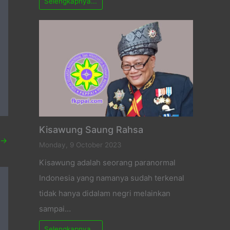
Selengkapnya...
Kisawung Saung Rahsa
→
Monday, 9 October 2023
Kisawung adalah seorang paranormal
Indonesia yang namanya sudah terkenal
tidak hanya didalam negri melainkan
sampai…
Selengkapnya...