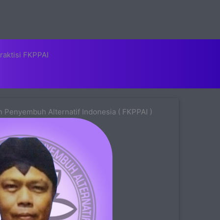
raktisi FKPPAI
 Penyembuh Alternatif Indonesia ( FKPPAI )