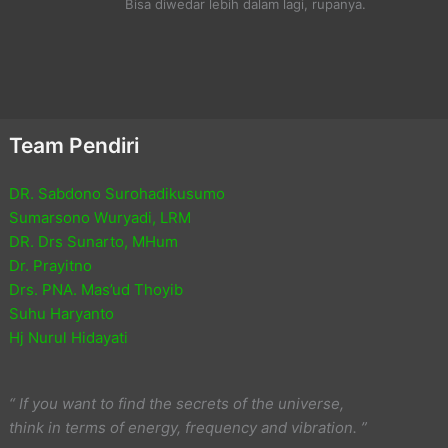
Bisa diwedar lebih dalam lagi, rupanya.
Team Pendiri
DR. Sabdono Surohadikusumo
Sumarsono Wuryadi, LRM
DR. Drs Sunarto, MHum
Dr. Prayitno
Drs. PNA. Mas’ud Thoyib
Suhu Haryanto
Hj Nurul Hidayati
“ If you want to find the secrets of the universe,
think in terms of energy, frequency and vibration. ”