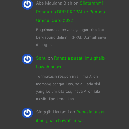
Abe Maulana Bish
on
Silaturahmi
Pengurus DPP FKPPAI ke Ponpes
Ummul Quro 2022
Bagaimana caranya saya agar bisa ikut
bergabung dalam FKPPAI. Domisili saya
di bogor.
Senu
on
Rahasia pusat ilmu ghaib
bawah pusar
Terimakasih respon nya, Ilmu Alloh
memang sangat luas, selalu ada sisi
yang belum kita tau, Insya Alloh bila
masih diperkenankan…
Singgih Hartadji
on
Rahasia pusat
ilmu ghaib bawah pusar