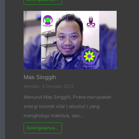
Mas Singgih
Monday, 9 October 2023
Menurut Mas Singgih, Prana merupakan
energi kosmik vital ( absolut ) yang
menghidupi makhluk, dan…
Selengkapnya...