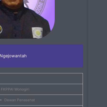
 Ngejowantah
 FKPPAI Wonogiri
Dewan Penasehat