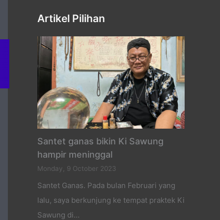
Artikel Pilihan
Santet ganas bikin Ki Sawung
hampir meninggal
Monday, 9 October 2023
Santet Ganas. Pada bulan Februari yang
lalu, saya berkunjung ke tempat praktek Ki
Sawung di…