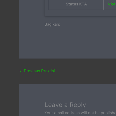
Status KTA
Non 
Bagikan:
←
Previous Praktisi
Leave a Reply
Your email address will not be publish