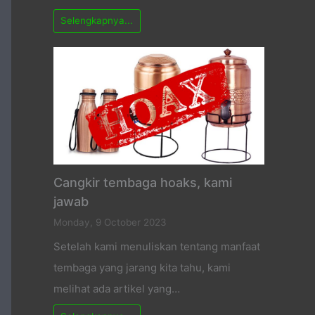
Selengkapnya...
Cangkir tembaga hoaks, kami
jawab
Monday, 9 October 2023
Setelah kami menuliskan tentang manfaat
tembaga yang jarang kita tahu, kami
melihat ada artikel yang…