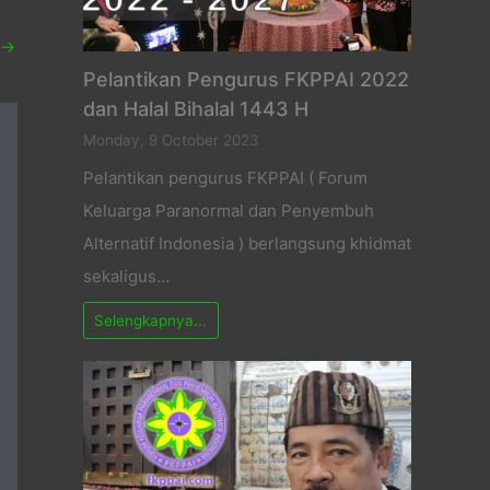
→
Pelantikan Pengurus FKPPAI 2022
dan Halal Bihalal 1443 H
Monday, 9 October 2023
Pelantikan pengurus FKPPAI ( Forum
Keluarga Paranormal dan Penyembuh
Alternatif Indonesia ) berlangsung khidmat
sekaligus…
Selengkapnya...