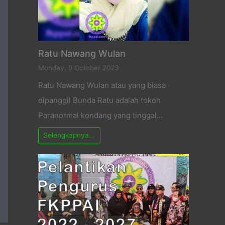
Ratu Nawang Wulan
Monday, 9 October 2023
Ratu Nawang Wulan atau yang biasa
dipanggil Bunda Ratu adalah tokoh
Paranormal kondang yang tinggal…
Selengkapnya...