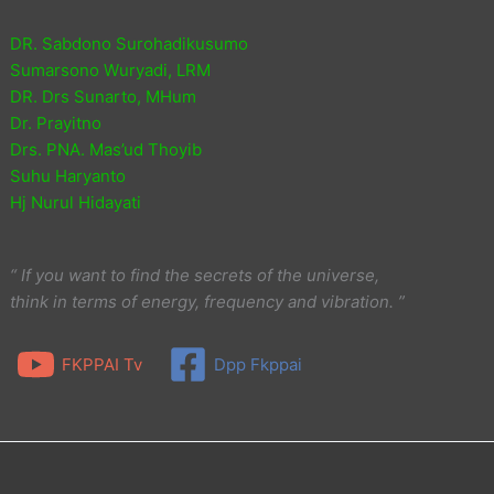
DR. Sabdono Surohadikusumo
Sumarsono Wuryadi, LRM
DR. Drs Sunarto, MHum
Dr. Prayitno
Drs. PNA. Mas’ud Thoyib
Suhu Haryanto
Hj Nurul Hidayati
“ If you want to find the secrets of the universe,
think in terms of energy, frequency and vibration. ”
FKPPAI Tv
Dpp Fkppai