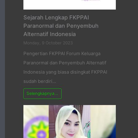
Sejarah Lengkap FKPPAI
Paranormal dan Penyembuh
Alternatif Indonesia
Monday, 9 October 2023
Pengertian FKPPAI Forum Keluarga
Paranormal dan Penyembuh Alternatif
Indonesia yang biasa disingkat FKPPAI
sudah berdiri…
Selengkapnya...