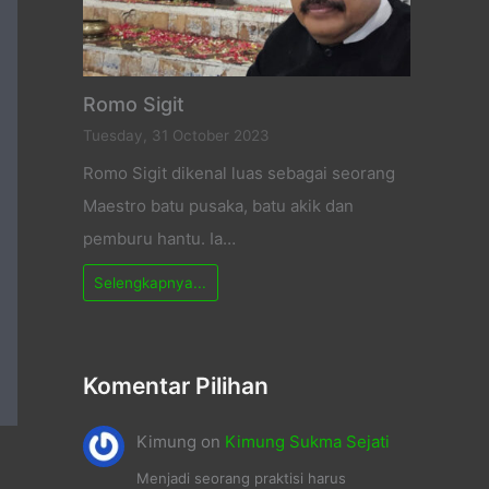
Romo Sigit
Tuesday, 31 October 2023
Romo Sigit dikenal luas sebagai seorang
Maestro batu pusaka, batu akik dan
pemburu hantu. Ia…
Selengkapnya...
Komentar Pilihan
Kimung
on
Kimung Sukma Sejati
Menjadi seorang praktisi harus