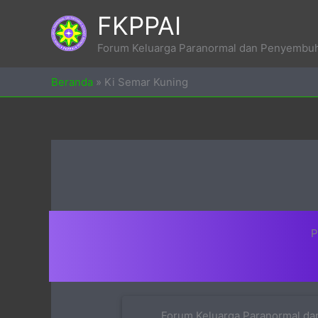
Skip
FKPPAI
to
content
Forum Keluarga Paranormal dan Penyembuh 
Beranda
»
Ki Semar Kuning
P
Forum Keluarga Paranormal dan