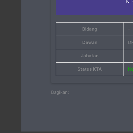
Ki
Bidang
-
Dewan
D
Jabatan
Status KTA
No
Bagikan: