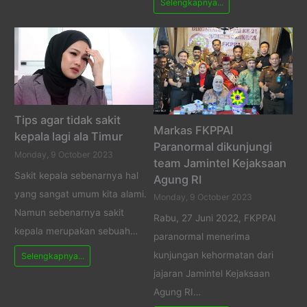
Selengkapnya...
Tips agar tidak sakit
Markas FKPPAI
kepala lagi ala Timur
Paranormal dikunjungi
Monday, 9 October 2023
team Jamintel Kejaksaan
Sakit kepala sebenarnya hal
Agung RI
yang sangat umum kita alami.
Monday, 9 October 2023
Namun sebenarnya sakit
Rabu, 27 Juni 2022, FKPPAI
kepala merupakan sebuah…
paranormal menerima
kunjungan kehormatan dari
Selengkapnya...
jajaran Jamintel Kejaksaan
Agung RI…