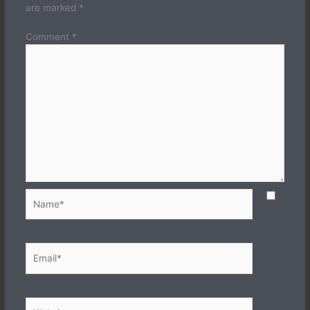
are marked
*
Comment
*
Name*
Email*
Website