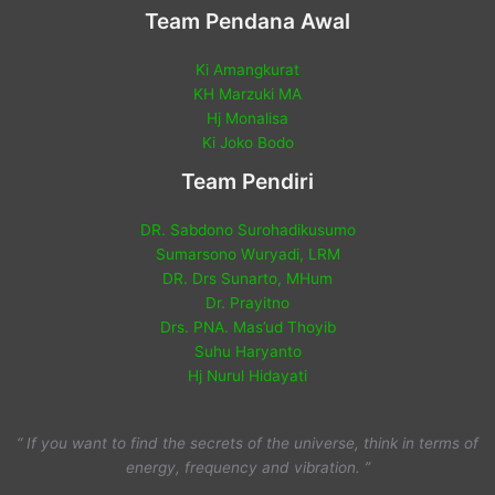
Team Pendana Awal
Ki Amangkurat
KH Marzuki MA
Hj Monalisa
Ki Joko Bodo
Team Pendiri
DR. Sabdono Surohadikusumo
Sumarsono Wuryadi, LRM
DR. Drs Sunarto, MHum
Dr. Prayitno
Drs. PNA. Mas’ud Thoyib
Suhu Haryanto
Hj Nurul Hidayati
“ If you want to find the secrets of the universe, think in terms of
energy, frequency and vibration. ”