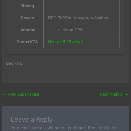
Bidang
-
Dewan
DPC FKPPAI Kabupaten Asahan
Jabatan
Ketua DPC
Status KTA
Non Aktif / Expired
Bagikan:
←
Previous Praktisi
Next Praktisi
→
Leave a Reply
Your email address will not be published.
Required fields