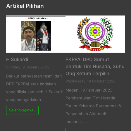
Artikel Pilihan
H Sukardi
FKPPAI DPD Sumut
bentuk Tim Husada, Suhu
Sunday, 19 January 2025
Ong Ketum Terpilih
Berikut pernyataan resmi dari
Wednesday, 18 October 2023
DPP FKPPAI atas tindakan
Medan, 19 Februari 2023 –
yang dilakukan oleh H Sukardi
Pembentukan Tim Husada
yang mengadakan…
Forum Keluarga Paranormal &
Selengkapnya...
Penyembuh Alternatif
Indonesia…