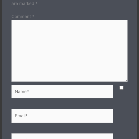
are marked
*
Comment
*
Name*
Email*
Website