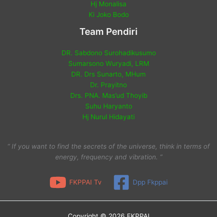
Hj Monalisa
Ki Joko Bodo
Team Pendiri
DR. Sabdono Surohadikusumo
Sumarsono Wuryadi, LRM
DR. Drs Sunarto, MHum
Dr. Prayitno
Drs. PNA. Mas’ud Thoyib
Suhu Haryanto
Hj Nurul Hidayati
“ If you want to find the secrets of the universe, think in terms of
energy, frequency and vibration. ”
FKPPAI Tv
Dpp Fkppai
Copyright © 2026 FKPPAI