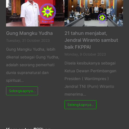
Gung Mangku Yudha
21 tahun menjabat,
Jendral Wiranto sambut
Tuesday, 31 October 2023
baik FKPPAI
Gung Mangku Yudha, lebih
Monday, 9 October 2023
dikenal sebagai Gung Yudha,
Disela kesibukanya sebagai
adalah seorang pemerhati
Ketua Dewan Pertimbangan
dunia supranatural dan
Presiden ( Wantimpres )
spiritual…
Jendral TNI (Purn) Wiranto
Selengkapnya...
menerima…
Selengkapnya...