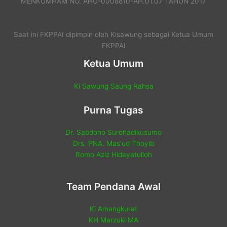
MENKUMHAM NO. AHU-0008810-AH.01.07 TAHUN 2017
Saat ini FKPPAI dipimpin oleh Kisawung sebagai Ketua Umum
FKPPAI
Ketua Umum
Ki Sawung Saung Rahsa
Purna Tugas
Dr. Sabdono Surohadikusumo
Drs. PNA. Mas'ud Thoyib
Romo Aziz Hidayatulloh
Team Pendana Awal
Ki Amangkurat
KH Marzuki MA