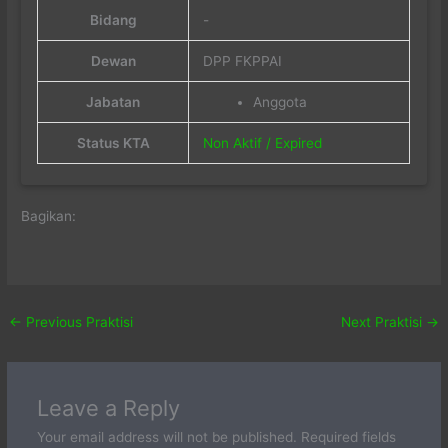
Bidang
-
Dewan
DPP FKPPAI
Jabatan
Anggota
Status KTA
Non Aktif / Expired
Bagikan:
←
Previous Praktisi
Next Praktisi
→
Leave a Reply
Your email address will not be published.
Required fields