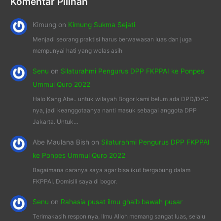
Komentar Pilihan
Kimung
on
Kimung Sukma Sejati
Menjadi seorang praktisi harus berwawasan luas dan juga
mempunyai hati yang welas asih
Senu
on
Silaturahmi Pengurus DPP FKPPAI ke Ponpes
Ummul Quro 2022
Halo Kang Abe.. untuk wilayah Bogor kami belum ada DPD/DPC
nya, jadi keanggotaanya nanti masuk sebagai anggota DPP
Jakarta. Untuk…
Abe Maulana Bish
on
Silaturahmi Pengurus DPP FKPPAI
ke Ponpes Ummul Quro 2022
Bagaimana caranya saya agar bisa ikut bergabung dalam
FKPPAI. Domisili saya di bogor.
Senu
on
Rahasia pusat ilmu ghaib bawah pusar
Terimakasih respon nya, Ilmu Alloh memang sangat luas, selalu