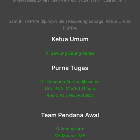
MENKUMHAM NO. AHU-0008810-AH.01.07 TAHUN 2017
Saat ini FKPPAI dipimpin oleh Kisawung sebagai Ketua Umum
FKPPAI
Ketua Umum
Ki Sawung Saung Rahsa
Purna Tugas
Dr. Sabdono Surohadikusumo
Drs. PNA. Mas'ud Thoyib
Romo Aziz Hidayatulloh
Team Pendana Awal
Ki Amangkurat
KH Marzuki MA