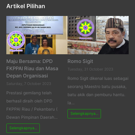
Artikel Pilihan
Maju Bersama: DPD
Romo Sigit
FKPPAI Riau dan Masa
Tuesday, 31 October 2023
Depan Organisasi
Romo Sigit dikenal luas sebagai
Saturday, 7 October 2023
seorang Maestro batu pusaka,
Prestasi gemilang telah
batu akik dan pemburu hantu.
berhasil diraih oleh DPD
Ia…
FKPPAI Riau / Pekanbaru (
Selengkapnya...
Dewan Pimpinan Daerah…
Selengkapnya...