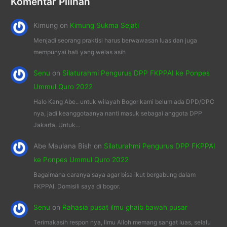
Komentar Pilihan
Kimung
on
Kimung Sukma Sejati
Menjadi seorang praktisi harus berwawasan luas dan juga
mempunyai hati yang welas asih
Senu
on
Silaturahmi Pengurus DPP FKPPAI ke Ponpes
Ummul Quro 2022
Halo Kang Abe.. untuk wilayah Bogor kami belum ada DPD/DPC
nya, jadi keanggotaanya nanti masuk sebagai anggota DPP
Jakarta. Untuk…
Abe Maulana Bish
on
Silaturahmi Pengurus DPP FKPPAI
ke Ponpes Ummul Quro 2022
Bagaimana caranya saya agar bisa ikut bergabung dalam
FKPPAI. Domisili saya di bogor.
Senu
on
Rahasia pusat ilmu ghaib bawah pusar
Terimakasih respon nya, Ilmu Alloh memang sangat luas, selalu