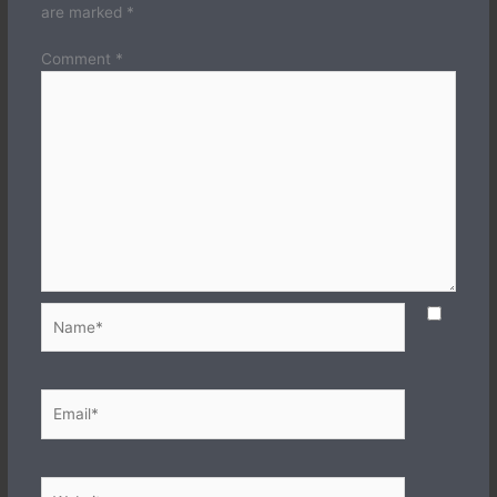
are marked
*
Comment
*
Name*
Email*
Website