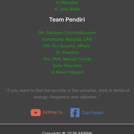
Hj Monalisa
Ki Joko Bodo
Team Pendiri
DR. Sabdono Surohadikusumo
Sumarsono Wuryadi, LRM
DR. Drs Sunarto, MHum
Dr. Prayitno
Drs. PNA. Mas’ud Thoyib
Suhu Haryanto
Hj Nurul Hidayati
“ If you want to find the secrets of the universe, think in terms of
energy, frequency and vibration. ”
FKPPAI Tv
Dpp Fkppai
Copyright © 2026 FKPPAI