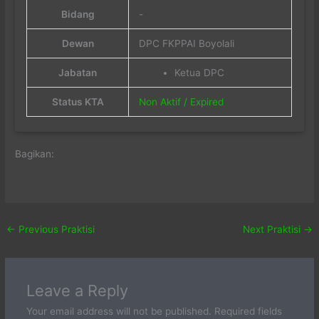
Bidang
-
Dewan
DPC FKPPAI Boyolali
Jabatan
Ketua DPC
Status KTA
Non Aktif / Expired
Bagikan:
←
Previous Praktisi
Next Praktisi
→
Leave a Reply
Your email address will not be published.
Required fields