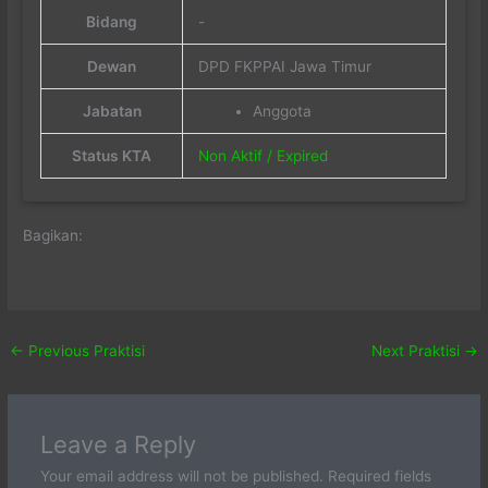
Bidang
-
Dewan
DPD FKPPAI Jawa Timur
Jabatan
Anggota
Status KTA
Non Aktif / Expired
Bagikan:
←
Previous Praktisi
Next Praktisi
→
Leave a Reply
Your email address will not be published.
Required fields