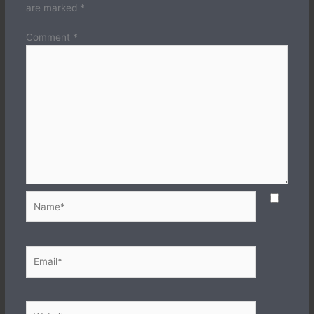
are marked
*
Comment
*
Name*
Email*
Website