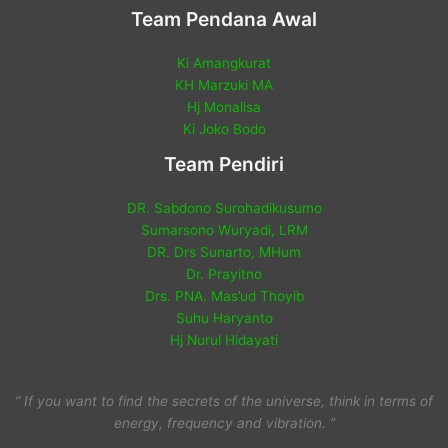
Team Pendana Awal
Ki Amangkurat
KH Marzuki MA
Hj Monalisa
Ki Joko Bodo
Team Pendiri
DR. Sabdono Surohadikusumo
Sumarsono Wuryadi, LRM
DR. Drs Sunarto, MHum
Dr. Prayitno
Drs. PNA. Mas’ud Thoyib
Suhu Haryanto
Hj Nurul Hidayati
“ If you want to find the secrets of the universe, think in terms of
energy, frequency and vibration. ”