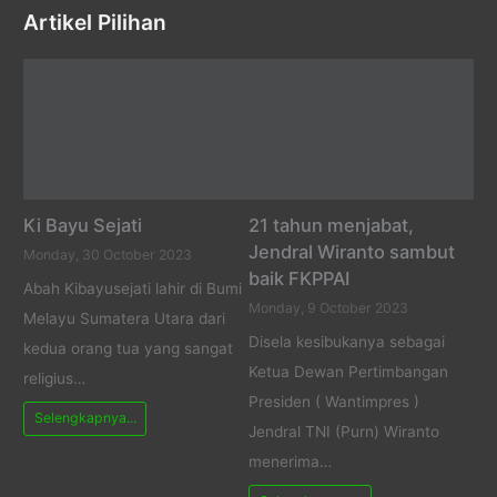
Artikel Pilihan
Ki Bayu Sejati
21 tahun menjabat,
Jendral Wiranto sambut
Monday, 30 October 2023
baik FKPPAI
Abah Kibayusejati lahir di Bumi
Monday, 9 October 2023
Melayu Sumatera Utara dari
Disela kesibukanya sebagai
kedua orang tua yang sangat
Ketua Dewan Pertimbangan
religius…
Presiden ( Wantimpres )
Selengkapnya...
Jendral TNI (Purn) Wiranto
menerima…