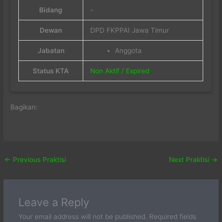
Bidang
-
Dewan
DPD FKPPAI Jawa Timur
Jabatan
Anggota
Status KTA
Non Aktif / Expired
Bagikan:
←
Previous Praktisi
Next Praktisi
→
Leave a Reply
Your email address will not be published.
Required fields