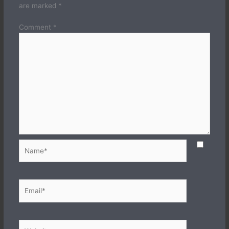
are marked
*
Comment
*
Name*
Email*
Website