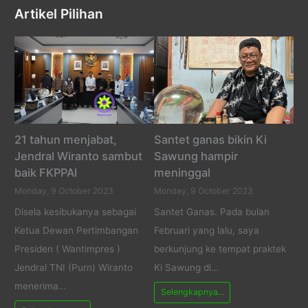
Artikel Pilihan
21 tahun menjabat,
Santet ganas bikin Ki
Jendral Wiranto sambut
Sawung hampir
baik FKPPAI
meninggal
Monday, 9 October 2023
Monday, 9 October 2023
Disela kesibukanya sebagai
Santet Ganas. Pada bulan
Ketua Dewan Pertimbangan
Februari yang lalu, saya
Presiden ( Wantimpres )
berkunjung ke tempat praktek
Jendral TNI (Purn) Wiranto
Ki Sawung di…
menerima…
Selengkapnya...