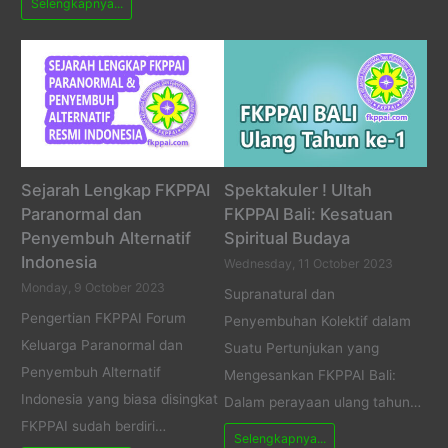
Selengkapnya...
Sejarah Lengkap FKPPAI
Spektakuler ! Ultah
Paranormal dan
FKPPAI Bali: Kesatuan
Penyembuh Alternatif
Spiritual Budaya
Indonesia
Wednesday, 11 October 2023
Monday, 9 October 2023
Supranatural dan
Pengertian FKPPAI Forum
Penyembuhan Kolektif dalam
Keluarga Paranormal dan
Suatu Pertunjukan yang
Penyembuh Alternatif
Mengesankan FKPPAI Bali:
Indonesia yang biasa disingkat
Dalam perayaan ulang tahun…
FKPPAI sudah berdiri…
Selengkapnya...