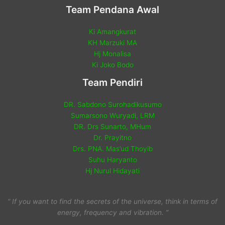
Team Pendana Awal
Ki Amangkurat
KH Marzuki MA
Hj Monalisa
Ki Joko Bodo
Team Pendiri
DR. Sabdono Surohadikusumo
Sumarsono Wuryadi, LRM
DR. Drs Sunarto, MHum
Dr. Prayitno
Drs. PNA. Mas’ud Thoyib
Suhu Haryanto
Hj Nurul Hidayati
“ If you want to find the secrets of the universe, think in terms of
energy, frequency and vibration. ”