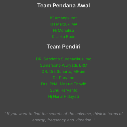
Team Pendana Awal
Ki Amangkurat
KH Marzuki MA
Hj Monalisa
Ki Joko Bodo
Team Pendiri
DR. Sabdono Surohadikusumo
Sumarsono Wuryadi, LRM
DR. Drs Sunarto, MHum
Dr. Prayitno
Drs. PNA. Mas’ud Thoyib
Suhu Haryanto
Hj Nurul Hidayati
“ If you want to find the secrets of the universe, think in terms of
energy, frequency and vibration. ”