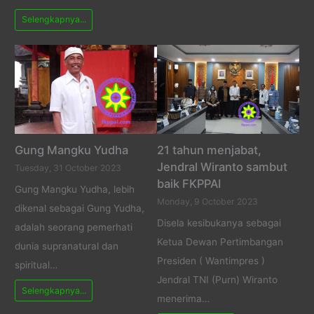
Selengkapnya...
Gung Mangku Yudha
21 tahun menjabat,
Jendral Wiranto sambut
Tuesday, 31 October 2023
baik FKPPAI
Gung Mangku Yudha, lebih
Monday, 9 October 2023
dikenal sebagai Gung Yudha,
Disela kesibukanya sebagai
adalah seorang pemerhati
Ketua Dewan Pertimbangan
dunia supranatural dan
Presiden ( Wantimpres )
spiritual…
Jendral TNI (Purn) Wiranto
Selengkapnya...
menerima…