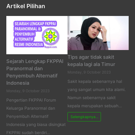
Artikel Pilihan
Tips agar tidak sakit
Sejarah Lengkap FKPPAI
kepala lagi ala Timur
Paranormal dan
Monday, 9 October 2023
Penyembuh Alternatif
Sakit kepala sebenarnya hal
Indonesia
yang sangat umum kita alami.
Monday, 9 October 2023
Namun sebenarnya sakit
Pengertian FKPPAI Forum
kepala merupakan sebuah…
Keluarga Paranormal dan
Penyembuh Alternatif
Selengkapnya...
Indonesia yang biasa disingkat
FKPPAI sudah berdiri…