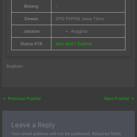
Bidang
-
Dewan
DPD FKPPAI Jawa Timur
Jabatan
Anggota
Status KTA
Non Aktif / Expired
Bagikan:
←
Previous Praktisi
Next Praktisi
→
Leave a Reply
Your email address will not be published.
Required fields