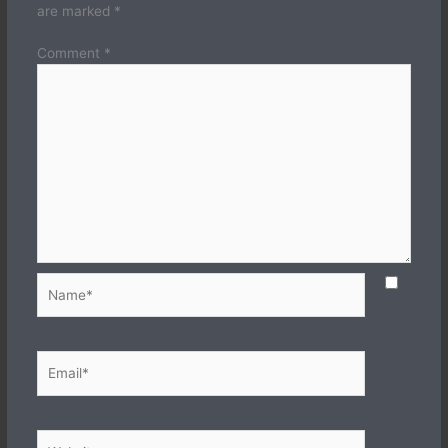
are marked
*
Comment
*
Name*
Email*
Website