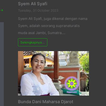
Syem Ali Syafi
→
Tuesday, 31 October 2023
Syem Ali Syafi, juga dikenal dengan nama
Syem, adalah seorang supranaturalis
muda asal Jambi, Sumatra.…
Selengkapnya...
Bunda Dani Maharsa Djarot