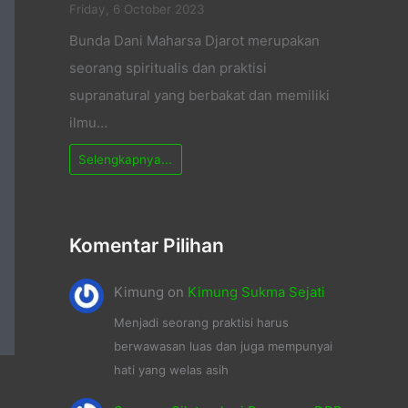
Friday, 6 October 2023
Bunda Dani Maharsa Djarot merupakan
seorang spiritualis dan praktisi
supranatural yang berbakat dan memiliki
ilmu…
Selengkapnya...
Komentar Pilihan
Kimung
on
Kimung Sukma Sejati
Menjadi seorang praktisi harus
berwawasan luas dan juga mempunyai
hati yang welas asih