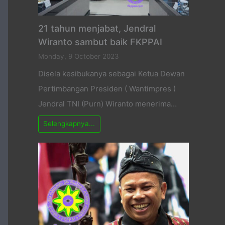
21 tahun menjabat, Jendral
Wiranto sambut baik FKPPAI
Monday, 9 October 2023
Disela kesibukanya sebagai Ketua Dewan
Pertimbangan Presiden ( Wantimpres )
Jendral TNI (Purn) Wiranto menerima…
Selengkapnya...