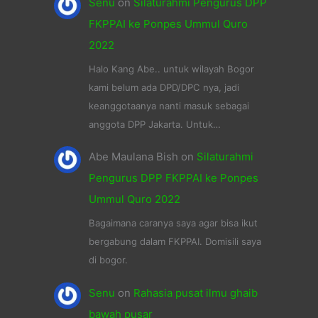
Senu
on
Silaturahmi Pengurus DPP
FKPPAI ke Ponpes Ummul Quro
2022
Halo Kang Abe.. untuk wilayah Bogor
kami belum ada DPD/DPC nya, jadi
keanggotaanya nanti masuk sebagai
anggota DPP Jakarta. Untuk…
Abe Maulana Bish
on
Silaturahmi
Pengurus DPP FKPPAI ke Ponpes
Ummul Quro 2022
Bagaimana caranya saya agar bisa ikut
bergabung dalam FKPPAI. Domisili saya
di bogor.
Senu
on
Rahasia pusat ilmu ghaib
bawah pusar