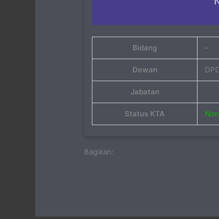
N
Bidang
-
Dewan
DPD
Jabatan
Status KTA
Non 
Bagikan: