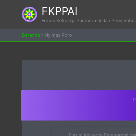
Skip
FKPPAI
to
content
Forum Keluarga Paranormal dan Penyembuh 
Beranda
»
Nyimas Roro
P
Forum Keluarga Paranormal dan