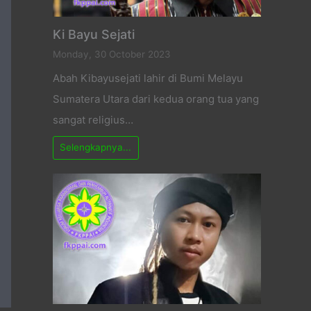
Ki Bayu Sejati
Monday, 30 October 2023
Abah Kibayusejati lahir di Bumi Melayu
Sumatera Utara dari kedua orang tua yang
sangat religius…
Selengkapnya...