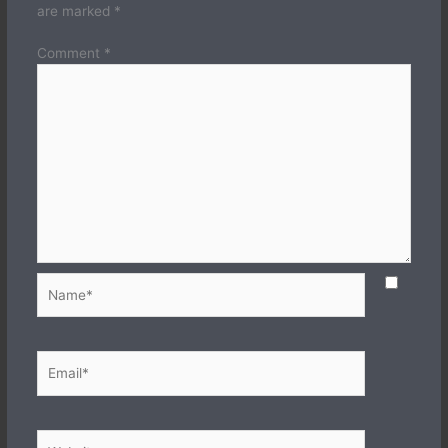
are marked
*
Comment
*
Name*
Email*
Website