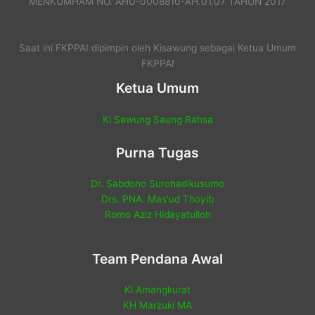
MENKUMHAM NO. AHU-0008810-AH.01.07 TAHUN 2017
Saat ini FKPPAI dipimpin oleh Kisawung sebagai Ketua Umum
FKPPAI
Ketua Umum
Ki Sawung Saung Rahsa
Purna Tugas
Dr. Sabdono Surohadikusumo
Drs. PNA. Mas'ud Thoyib
Romo Aziz Hidayatulloh
Team Pendana Awal
Ki Amangkurat
KH Marzuki MA