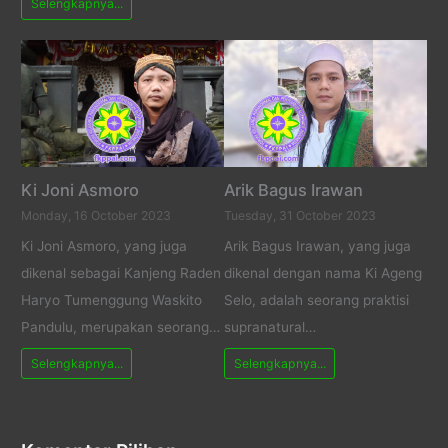
Selengkapnya...
Ki Joni Asmoro
Arik Bagus Irawan
Monday, 16 October 2023
Tuesday, 31 October 2023
Ki Joni Asmoro, yang juga
Arik Bagus Irawan, yang juga
dikenal sebagai Kanjeng Raden
dikenal dengan nama Ki Ageng
Haryo Tumenggung Waskito
Selo, adalah seorang praktisi
Pandulu, merupakan seorang…
supranatural…
Selengkapnya...
Selengkapnya...