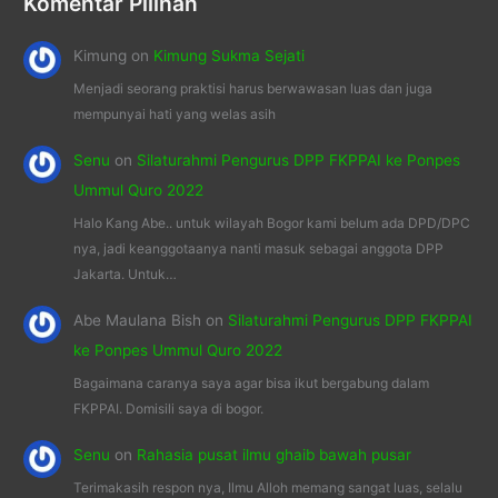
Komentar Pilihan
Kimung
on
Kimung Sukma Sejati
Menjadi seorang praktisi harus berwawasan luas dan juga
mempunyai hati yang welas asih
Senu
on
Silaturahmi Pengurus DPP FKPPAI ke Ponpes
Ummul Quro 2022
Halo Kang Abe.. untuk wilayah Bogor kami belum ada DPD/DPC
nya, jadi keanggotaanya nanti masuk sebagai anggota DPP
Jakarta. Untuk…
Abe Maulana Bish
on
Silaturahmi Pengurus DPP FKPPAI
ke Ponpes Ummul Quro 2022
Bagaimana caranya saya agar bisa ikut bergabung dalam
FKPPAI. Domisili saya di bogor.
Senu
on
Rahasia pusat ilmu ghaib bawah pusar
Terimakasih respon nya, Ilmu Alloh memang sangat luas, selalu