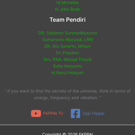
Hj Monalisa
Ki Joko Bodo
Team Pendiri
DR. Sabdono Surohadikusumo
Sumarsono Wuryadi, LRM
DR. Drs Sunarto, MHum
Dr. Prayitno
Drs. PNA. Mas’ud Thoyib
Suhu Haryanto
Hj Nurul Hidayati
“ If you want to find the secrets of the universe, think in terms of
energy, frequency and vibration. ”
FKPPAI Tv
Dpp Fkppai
Copyright © 2026 FKPPAI