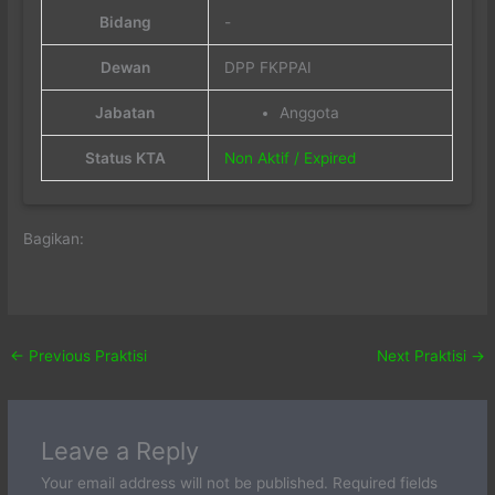
Bidang
-
Dewan
DPP FKPPAI
Jabatan
Anggota
Status KTA
Non Aktif / Expired
Bagikan:
←
Previous Praktisi
Next Praktisi
→
Leave a Reply
Your email address will not be published.
Required fields