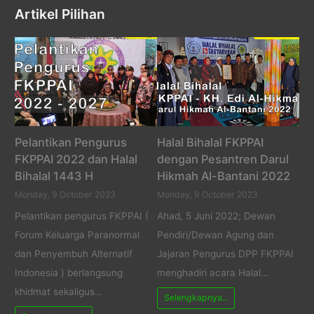
Artikel Pilihan
Pelantikan Pengurus
Halal Bihalal FKPPAI
FKPPAI 2022 dan Halal
dengan Pesantren Darul
Bihalal 1443 H
Hikmah Al-Bantani 2022
Monday, 9 October 2023
Monday, 9 October 2023
Pelantikan pengurus FKPPAI (
Ahad, 5 Juni 2022; Dewan
Forum Keluarga Paranormal
Pendiri/Dewan Agung dan
dan Penyembuh Alternatif
Jajaran Pengurus DPP FKPPAI
Indonesia ) berlangsung
menghadiri acara Halal…
khidmat sekaligus…
Selengkapnya...