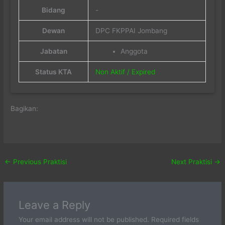
Bidang
-
Dewan
DPC FKPPAI Jombang
Jabatan
Anggota
Status KTA
Non Aktif / Expired
Bagikan:
←
Previous Praktisi
Next Praktisi
→
Leave a Reply
Your email address will not be published.
Required fields