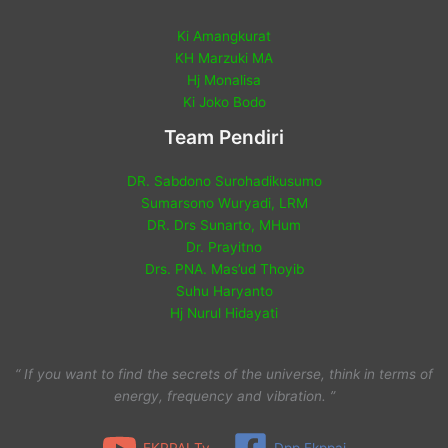
Ki Amangkurat
KH Marzuki MA
Hj Monalisa
Ki Joko Bodo
Team Pendiri
DR. Sabdono Surohadikusumo
Sumarsono Wuryadi, LRM
DR. Drs Sunarto, MHum
Dr. Prayitno
Drs. PNA. Mas’ud Thoyib
Suhu Haryanto
Hj Nurul Hidayati
“ If you want to find the secrets of the universe, think in terms of
energy, frequency and vibration. ”
FKPPAI Tv
Dpp Fkppai