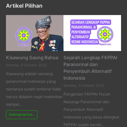
Artikel Pilihan
Kisawung Saung Rahsa
Sejarah Lengkap FKPPAI
Paranormal dan
Monday, 9 October 2023
Penyembuh Alternatif
Kisawung adalah seorang
Indonesia
paranormal Indonesia yang
Monday, 9 October 2023
namanya sudah terkenal tidak
Pengertian FKPPAI Forum
hanya didalam negri melainkan
Keluarga Paranormal dan
sampai…
Penyembuh Alternatif
Selengkapnya...
Indonesia yang biasa disingkat
FKPPAI sudah berdiri…