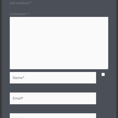
are marked
*
Comment
*
Name*
Email*
Website