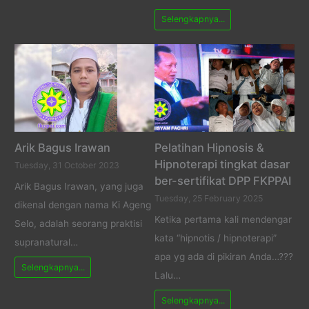
Selengkapnya...
Arik Bagus Irawan
Pelatihan Hipnosis &
Hipnoterapi tingkat dasar
Tuesday, 31 October 2023
ber-sertifikat DPP FKPPAI
Arik Bagus Irawan, yang juga
Tuesday, 25 February 2025
dikenal dengan nama Ki Ageng
Ketika pertama kali mendengar
Selo, adalah seorang praktisi
kata “hipnotis / hipnoterapi”
supranatural…
apa yg ada di pikiran Anda…???
Selengkapnya...
Lalu…
Selengkapnya...