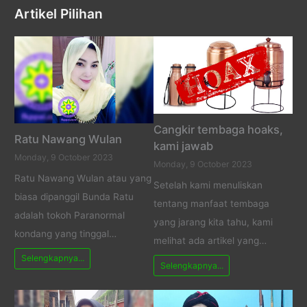
Artikel Pilihan
Cangkir tembaga hoaks,
Ratu Nawang Wulan
kami jawab
Monday, 9 October 2023
Monday, 9 October 2023
Ratu Nawang Wulan atau yang
Setelah kami menuliskan
biasa dipanggil Bunda Ratu
tentang manfaat tembaga
adalah tokoh Paranormal
yang jarang kita tahu, kami
kondang yang tinggal…
melihat ada artikel yang…
Selengkapnya...
Selengkapnya...