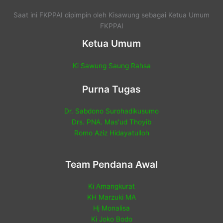
Saat ini FKPPAI dipimpin oleh Kisawung sebagai Ketua Umum
FKPPAI
Ketua Umum
Ki Sawung Saung Rahsa
Purna Tugas
Dr. Sabdono Surohadikusumo
Drs. PNA. Mas'ud Thoyib
Romo Aziz Hidayatulloh
Team Pendana Awal
Ki Amangkurat
KH Marzuki MA
Hj Monalisa
Ki Joko Bodo