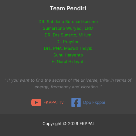
Team Pendiri
DR. Sabdono Surohadikusumo
Sumarsono Wuryadi, LRM
DR. Drs Sunarto, MHum
Dr. Prayitno
Drs. PNA. Mas’ud Thoyib
Suhu Haryanto
Hj Nurul Hidayati
“ If you want to find the secrets of the universe, think in terms of
energy, frequency and vibration. ”
FKPPAI Tv
Dpp Fkppai
Copyright © 2026 FKPPAI