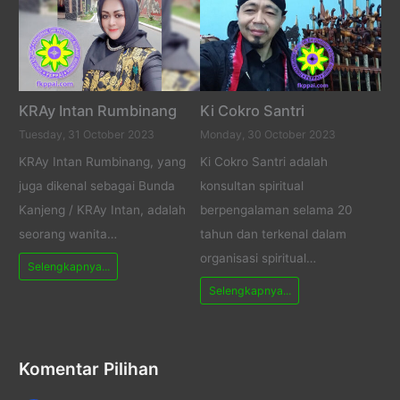
KRAy Intan Rumbinang
Ki Cokro Santri
Tuesday, 31 October 2023
Monday, 30 October 2023
KRAy Intan Rumbinang, yang
Ki Cokro Santri adalah
juga dikenal sebagai Bunda
konsultan spiritual
Kanjeng / KRAy Intan, adalah
berpengalaman selama 20
seorang wanita…
tahun dan terkenal dalam
organisasi spiritual…
Selengkapnya...
Selengkapnya...
Komentar Pilihan