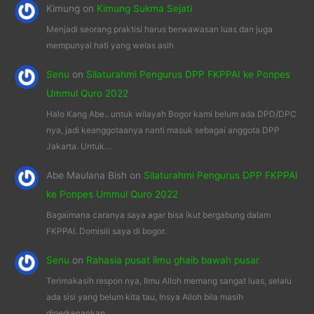
Kimung
on
Kimung Sukma Sejati
Menjadi seorang praktisi harus berwawasan luas dan juga
mempunyai hati yang welas asih
Senu
on
Silaturahmi Pengurus DPP FKPPAI ke Ponpes
Ummul Quro 2022
Halo Kang Abe.. untuk wilayah Bogor kami belum ada DPD/DPC
nya, jadi keanggotaanya nanti masuk sebagai anggota DPP
Jakarta. Untuk…
Abe Maulana Bish
on
Silaturahmi Pengurus DPP FKPPAI
ke Ponpes Ummul Quro 2022
Bagaimana caranya saya agar bisa ikut bergabung dalam
FKPPAI. Domisili saya di bogor.
Senu
on
Rahasia pusat ilmu ghaib bawah pusar
Terimakasih respon nya, Ilmu Alloh memang sangat luas, selalu
ada sisi yang belum kita tau, Insya Alloh bila masih
diperkenankan…