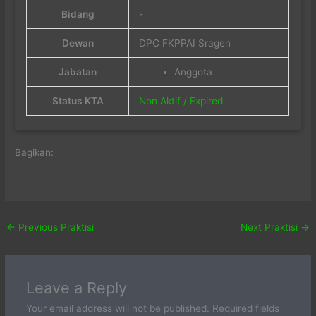
Bidang
-
Dewan
DPC FKPPAI Sragen
Jabatan
Anggota
Status KTA
Non Aktif / Expired
Bagikan:
←
Previous Praktisi
Next Praktisi
→
Leave a Reply
Your email address will not be published.
Required fields