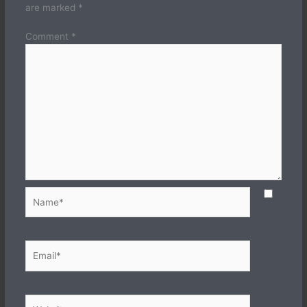
are marked
*
Comment
*
Name*
Email*
Website