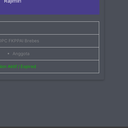
Rajimin
-
DPC FKPPAI Brebes
Anggota
Non Aktif / Expired