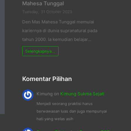
Mahesa Tunggal
Tuesday, 31 October 2023
Den Mas Mahesa Tunggal memulai
kariernya di dunia supranatural pada
tahun 2000. Ia kemudian belajar…
Selengkapnya...
Komentar Pilihan
Kimung
on
Kimung Sukma Sejati
Menjadi seorang praktisi harus
berwawasan luas dan juga mempunyai
hati yang welas asih