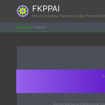
Skip
FKPPAI
to
content
Forum Keluarga Paranormal dan Penyembuh 
Beranda
»
Rajimin
P
Forum Keluarga Paranormal dan