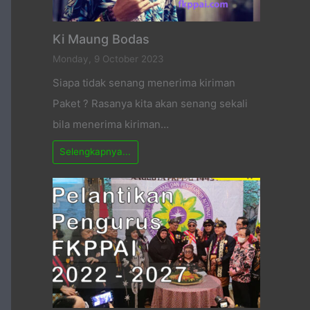
Ki Maung Bodas
Monday, 9 October 2023
Siapa tidak senang menerima kiriman
Paket ? Rasanya kita akan senang sekali
bila menerima kiriman…
Selengkapnya...