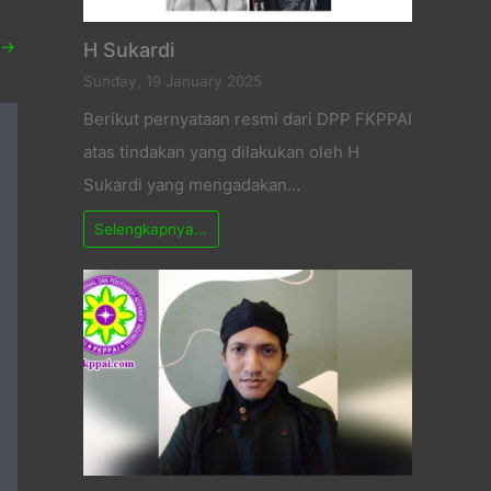
→
H Sukardi
Sunday, 19 January 2025
Berikut pernyataan resmi dari DPP FKPPAI
atas tindakan yang dilakukan oleh H
Sukardi yang mengadakan…
Selengkapnya...