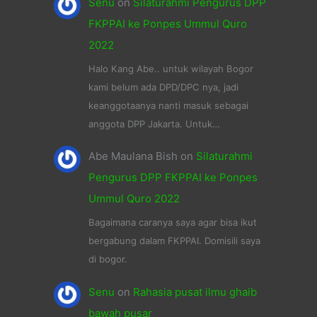
Senu
on
Silaturahmi Pengurus DPP
FKPPAI ke Ponpes Ummul Quro
2022
Halo Kang Abe.. untuk wilayah Bogor
kami belum ada DPD/DPC nya, jadi
keanggotaanya nanti masuk sebagai
anggota DPP Jakarta. Untuk…
Abe Maulana Bish
on
Silaturahmi
Pengurus DPP FKPPAI ke Ponpes
Ummul Quro 2022
Bagaimana caranya saya agar bisa ikut
bergabung dalam FKPPAI. Domisili saya
di bogor.
Senu
on
Rahasia pusat ilmu ghaib
bawah pusar