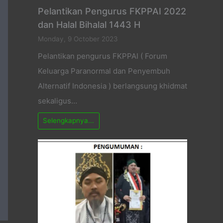
Pelantikan Pengurus FKPPAI 2022
dan Halal Bihalal 1443 H
Monday, 9 October 2023
Pelantikan pengurus FKPPAI ( Forum
Keluarga Paranormal dan Penyembuh
Alternatif Indonesia ) berlangsung khidmat
sekaligus…
Selengkapnya...