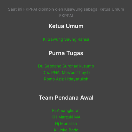
Saat ini FKPPAI dipimpin oleh Kisawung sebagai Ketua Umum
FKPPAI
Ketua Umum
Ki Sawung Saung Rahsa
Purna Tugas
Dr. Sabdono Surohadikusumo
Drs. PNA. Mas'ud Thoyib
Romo Aziz Hidayatulloh
Team Pendana Awal
Ki Amangkurat
KH Marzuki MA
Hj Monalisa
Ki Joko Bodo