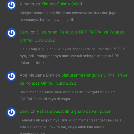
Kimung
on
Kimung Sukma Sejati
Menjadi seorang praktisi harus berwawasan luas dan juga
mempunyai hati yang welas asih
Senu
on
Silaturahmi Pengurus DPP FKPPAI ke Ponpes
Ummul Quro 2022
Halo Kang Abe.. untuk wilayah Bogor kami belum ada DPD/DPC
nya, jadi keanggotaanya nanti masuk sebagai anggota DPP
Jakarta. Untuk…
Abe Maulana Bish
on
Silaturahmi Pengurus DPP FKPPAI
ke Ponpes Ummul Quro 2022
Bagaimana caranya saya agar bisa ikut bergabung dalam
FKPPAI. Domisili saya di bogor.
Senu
on
Rahasia pusat ilmu ghaib bawah pusar
Terimakasih respon nya, Ilmu Alloh memang sangat luas, selalu
ada sisi yang belum kita tau, Insya Alloh bila masih
diperkenankan…