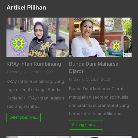
Artikel Pilihan
KRAy Intan Rumbinang
Bunda Dani Maharsa
Djarot
Tuesday, 31 October 2023
Friday, 6 October 2023
KRAy Intan Rumbinang, yang
Bunda Dani Maharsa Djarot
juga dikenal sebagai Bunda
merupakan seorang spiritualis
Kanjeng / KRAy Intan, adalah
dan praktisi supranatural yang
seorang wanita…
berbakat dan memiliki ilmu…
Selengkapnya...
Selengkapnya...