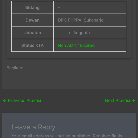
Bidang
-
Dewan
DPC FKPPAI Sukoharjo
Jabatan
Anggota
Status KTA
Non Aktif / Expired
Bagikan:
←
Previous Praktisi
Next Praktisi
→
Leave a Reply
Your email address will not be published.
Required fields