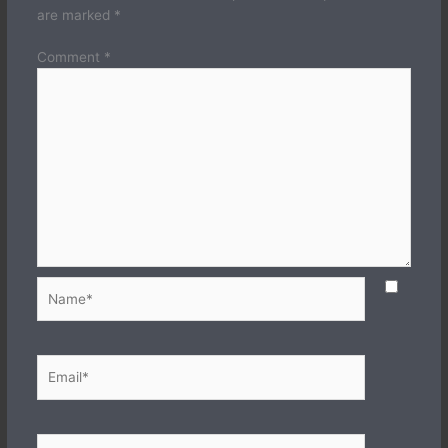
are marked
*
Comment
*
Name*
Email*
Website