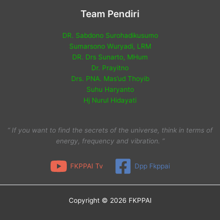
Team Pendiri
DR. Sabdono Surohadikusumo
Sumarsono Wuryadi, LRM
DR. Drs Sunarto, MHum
Dr. Prayitno
Drs. PNA. Mas’ud Thoyib
Suhu Haryanto
Hj Nurul Hidayati
“ If you want to find the secrets of the universe, think in terms of
energy, frequency and vibration. ”
FKPPAI Tv
Dpp Fkppai
Copyright © 2026 FKPPAI