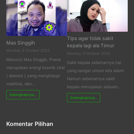
Tips agar tidak sakit
Mas Singgih
kepala lagi ala Timur
Monday, 9 October 2023
Monday, 9 October 2023
Menurut Mas Singgih, Prana
Sakit kepala sebenarnya hal
merupakan energi kosmik vital
yang sangat umum kita alami.
( absolut ) yang menghidupi
Namun sebenarnya sakit
makhluk, dan…
kepala merupakan sebuah…
Selengkapnya...
Selengkapnya...
Komentar Pilihan