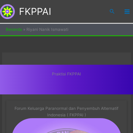
Skip
FKPPAI
to
Search
content
Beranda
»
Riyani Nanik Ismawati
Praktisi FKPPAI
Forum Keluarga Paranormal dan Penyembuh Alternatif
Indonesia ( FKPPAI )