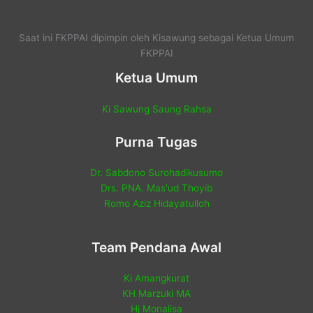
Saat ini FKPPAI dipimpin oleh Kisawung sebagai Ketua Umum
FKPPAI
Ketua Umum
Ki Sawung Saung Rahsa
Purna Tugas
Dr. Sabdono Surohadikusumo
Drs. PNA. Mas'ud Thoyib
Romo Aziz Hidayatulloh
Team Pendana Awal
Ki Amangkurat
KH Marzuki MA
Hj Monalisa