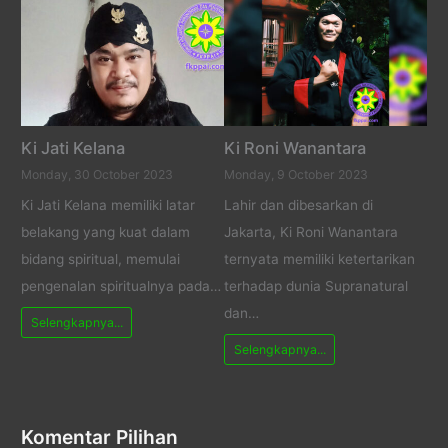
Ki Jati Kelana
Ki Roni Wanantara
Monday, 30 October 2023
Monday, 9 October 2023
Ki Jati Kelana memiliki latar
Lahir dan dibesarkan di
belakang yang kuat dalam
Jakarta, Ki Roni Wanantara
bidang spiritual, memulai
ternyata memiliki ketertarikan
pengenalan spiritualnya pada…
terhadap dunia Supranatural
dan…
Selengkapnya...
Selengkapnya...
Komentar Pilihan