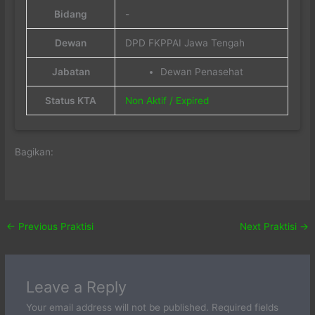
Bidang
-
Dewan
DPD FKPPAI Jawa Tengah
Jabatan
Dewan Penasehat
Status KTA
Non Aktif / Expired
Bagikan:
←
Previous Praktisi
Next Praktisi
→
Leave a Reply
Your email address will not be published.
Required fields