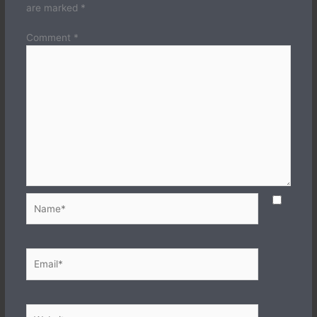
are marked
*
Comment
*
Name*
Email*
Website