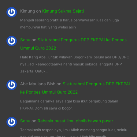
Kimung
on
Kimung Sukma Sejati
Menjadi seorang praktisi harus berwawasan luas dan juga
mempunyai hati yang welas asih
Senu
on
Silaturahmi Pengurus DPP FKPPAI ke Ponpes
Ummul Quro 2022
Halo Kang Abe.. untuk wilayah Bogor kami belum ada DPD/DPC
nya, jadi keanggotaanya nanti masuk sebagai anggota DPP
Jakarta. Untuk…
Abe Maulana Bish
on
Silaturahmi Pengurus DPP FKPPAI
ke Ponpes Ummul Quro 2022
Bagaimana caranya saya agar bisa ikut bergabung dalam
FKPPAI. Domisili saya di bogor.
Senu
on
Rahasia pusat ilmu ghaib bawah pusar
Terimakasih respon nya, Ilmu Alloh memang sangat luas, selalu
ada sisi yang belum kita tau, Insya Alloh bila masih