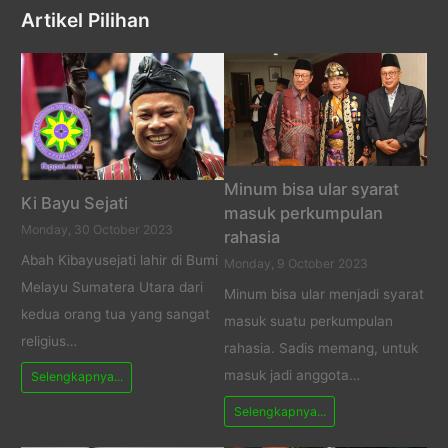
Artikel Pilihan
Minum bisa ular syarat
Ki Bayu Sejati
masuk perkumpulan
Monday, 30 October 2023
rahasia
Abah Kibayusejati lahir di Bumi
Monday, 9 October 2023
Melayu Sumatera Utara dari
Minum bisa ular menjadi syarat
kedua orang tua yang sangat
masuk suatu perkumpulan
religius…
rahasia. Sadis memang, untuk
masuk jadi anggota…
Selengkapnya...
Selengkapnya...