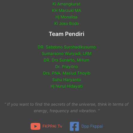
Ki Amangkurat
KH Marzuki MA
Hj Monalisa
Ki Joko Bodo
Team Pendiri
DR. Sabdono Surohadikusumo
Sumarsono Wuryadi, LRM
DR. Drs Sunarto, MHum
Dr. Prayitno
Drs. PNA. Mas’ud Thoyib
Suhu Haryanto
Hj Nurul Hidayati
“ If you want to find the secrets of the universe, think in terms of
energy, frequency and vibration. ”
FKPPAI Tv
Dpp Fkppai