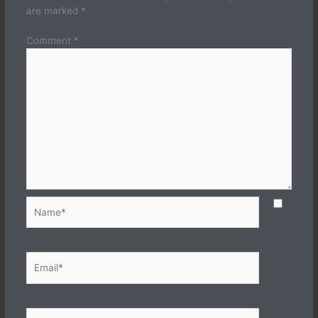
are marked
*
Comment
*
Name*
Email*
Website