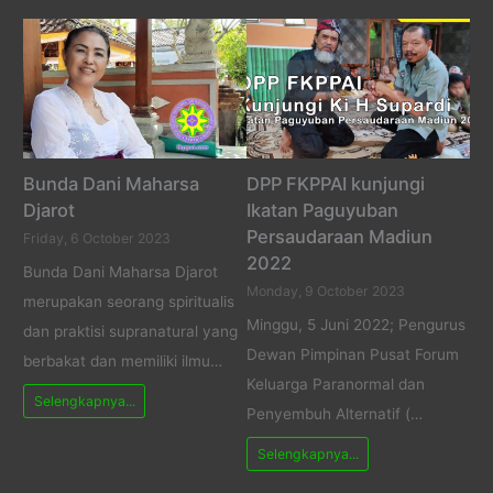
Bunda Dani Maharsa
DPP FKPPAI kunjungi
Djarot
Ikatan Paguyuban
Persaudaraan Madiun
Friday, 6 October 2023
2022
Bunda Dani Maharsa Djarot
Monday, 9 October 2023
merupakan seorang spiritualis
Minggu, 5 Juni 2022; Pengurus
dan praktisi supranatural yang
Dewan Pimpinan Pusat Forum
berbakat dan memiliki ilmu…
Keluarga Paranormal dan
Selengkapnya...
Penyembuh Alternatif (…
Selengkapnya...