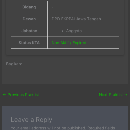
Bidang
-
Dewan
DPD FKPPAI Jawa Tengah
Jabatan
Anggota
Status KTA
Non Aktif / Expired
Bagikan:
←
Previous Praktisi
Next Praktisi
→
Leave a Reply
Your email address will not be published.
Required fields