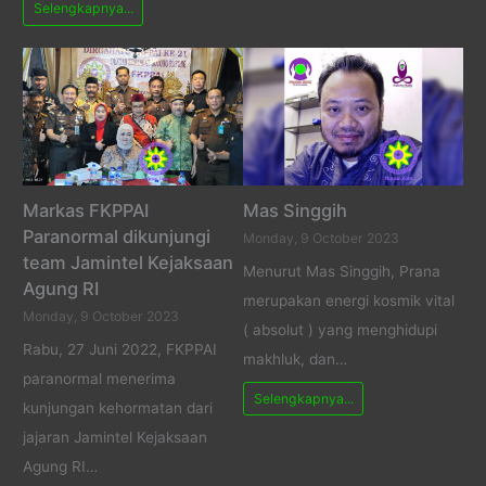
Selengkapnya...
Markas FKPPAI
Mas Singgih
Paranormal dikunjungi
Monday, 9 October 2023
team Jamintel Kejaksaan
Menurut Mas Singgih, Prana
Agung RI
merupakan energi kosmik vital
Monday, 9 October 2023
( absolut ) yang menghidupi
Rabu, 27 Juni 2022, FKPPAI
makhluk, dan…
paranormal menerima
Selengkapnya...
kunjungan kehormatan dari
jajaran Jamintel Kejaksaan
Agung RI…