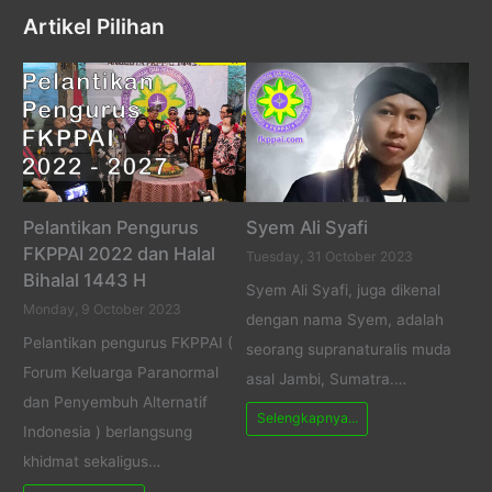
Artikel Pilihan
Pelantikan Pengurus
Syem Ali Syafi
FKPPAI 2022 dan Halal
Tuesday, 31 October 2023
Bihalal 1443 H
Syem Ali Syafi, juga dikenal
Monday, 9 October 2023
dengan nama Syem, adalah
Pelantikan pengurus FKPPAI (
seorang supranaturalis muda
Forum Keluarga Paranormal
asal Jambi, Sumatra.…
dan Penyembuh Alternatif
Selengkapnya...
Indonesia ) berlangsung
khidmat sekaligus…