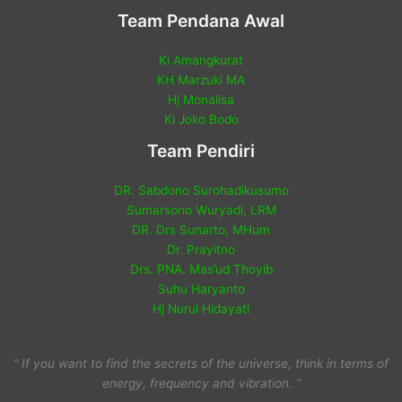
Team Pendana Awal
Ki Amangkurat
KH Marzuki MA
Hj Monalisa
Ki Joko Bodo
Team Pendiri
DR. Sabdono Surohadikusumo
Sumarsono Wuryadi, LRM
DR. Drs Sunarto, MHum
Dr. Prayitno
Drs. PNA. Mas’ud Thoyib
Suhu Haryanto
Hj Nurul Hidayati
“ If you want to find the secrets of the universe, think in terms of
energy, frequency and vibration. ”