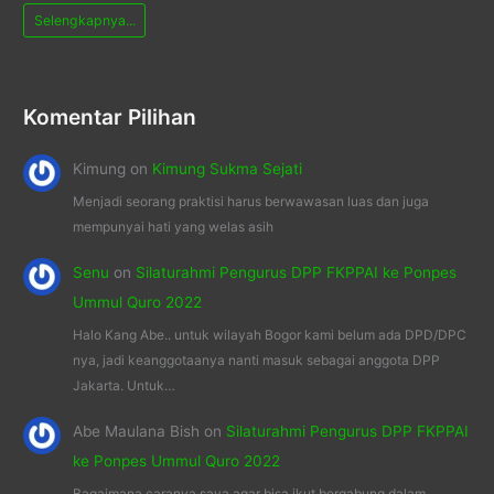
Selengkapnya...
Komentar Pilihan
Kimung
on
Kimung Sukma Sejati
Menjadi seorang praktisi harus berwawasan luas dan juga
mempunyai hati yang welas asih
Senu
on
Silaturahmi Pengurus DPP FKPPAI ke Ponpes
Ummul Quro 2022
Halo Kang Abe.. untuk wilayah Bogor kami belum ada DPD/DPC
nya, jadi keanggotaanya nanti masuk sebagai anggota DPP
Jakarta. Untuk…
Abe Maulana Bish
on
Silaturahmi Pengurus DPP FKPPAI
ke Ponpes Ummul Quro 2022
Bagaimana caranya saya agar bisa ikut bergabung dalam