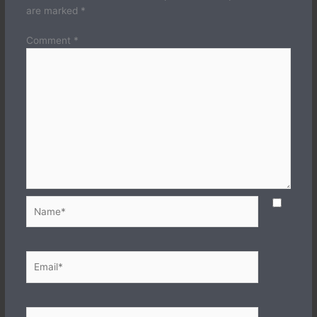
are marked
*
Comment
*
Name*
Email*
Website