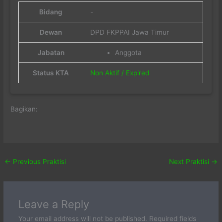
Bidang
-
Dewan
DPD FKPPAI Jawa Timur
Jabatan
Anggota
Status KTA
Non Aktif / Expired
Bagikan:
←
Previous Praktisi
Next Praktisi
→
Leave a Reply
Your email address will not be published.
Required fields