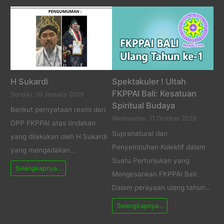
H Sukardi
Spektakuler ! Ultah
FKPPAI Bali: Kesatuan
Sunday, 19 January 2025
Spiritual Budaya
Berikut pernyataan resmi dari
Wednesday, 11 October 2023
DPP FKPPAI atas tindakan
Supranatural dan
yang dilakukan oleh H Sukardi
Penyembuhan Kolektif dalam
yang mengadakan…
Suatu Pertunjukan yang
Selengkapnya...
Mengesankan FKPPAI Bali:
Dalam perayaan ulang tahun…
Selengkapnya...