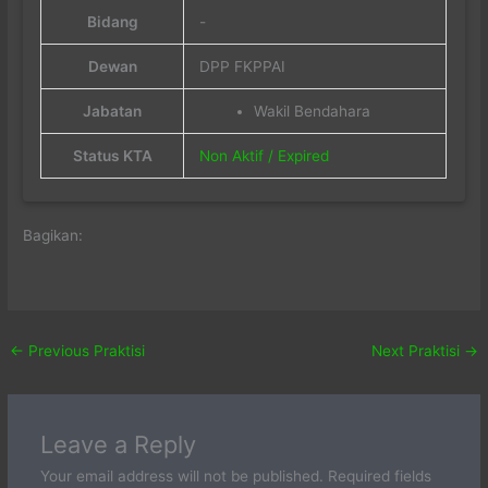
Bidang
-
Dewan
DPP FKPPAI
Jabatan
Wakil Bendahara
Status KTA
Non Aktif / Expired
Bagikan:
←
Previous Praktisi
Next Praktisi
→
Leave a Reply
Your email address will not be published.
Required fields