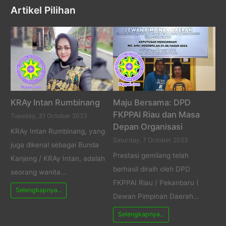
Artikel Pilihan
KRAy Intan Rumbinang
Maju Bersama: DPD
FKPPAI Riau dan Masa
Tuesday, 31 October 2023
Depan Organisasi
KRAy Intan Rumbinang, yang
Saturday, 7 October 2023
juga dikenal sebagai Bunda
Prestasi gemilang telah
Kanjeng / KRAy Intan, adalah
berhasil diraih oleh DPD
seorang wanita…
FKPPAI Riau / Pekanbaru (
Selengkapnya...
Dewan Pimpinan Daerah…
Selengkapnya...