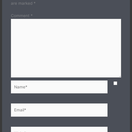
are marked
*
Comment
*
Name*
Email*
Website