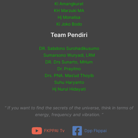
Ki Amangkurat
KH Marzuki MA
Hj Monalisa
Ki Joko Bodo
Team Pendiri
DR. Sabdono Surohadikusumo
Sumarsono Wuryadi, LRM
DR. Drs Sunarto, MHum
Dr. Prayitno
Drs. PNA. Mas’ud Thoyib
Suhu Haryanto
Hj Nurul Hidayati
“ If you want to find the secrets of the universe, think in terms of
energy, frequency and vibration. ”
FKPPAI Tv
Dpp Fkppai