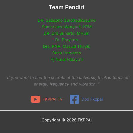
Team Pendiri
DR. Sabdono Surohadikusumo
Sumarsono Wuryadi, LRM
DR. Drs Sunarto, MHum
Dr. Prayitno
Drs. PNA. Mas’ud Thoyib
Suhu Haryanto
Hj Nurul Hidayati
“ If you want to find the secrets of the universe, think in terms of
energy, frequency and vibration. ”
FKPPAI Tv
Dpp Fkppai
Copyright © 2026 FKPPAI