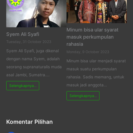
Minum bisa ular syarat
Syem Ali Syafi
masuk perkumpulan
Tuesday, 31 October 2023
rahasia
Syem Ali Syafi, juga dikenal
Monday, 9 October 2023
dengan nama Syem, adalah
Minum bisa ular menjadi syarat
seorang supranaturalis muda
masuk suatu perkumpulan
asal Jambi, Sumatra.…
rahasia. Sadis memang, untuk
masuk jadi anggota…
Selengkapnya...
Selengkapnya...
Komentar Pilihan