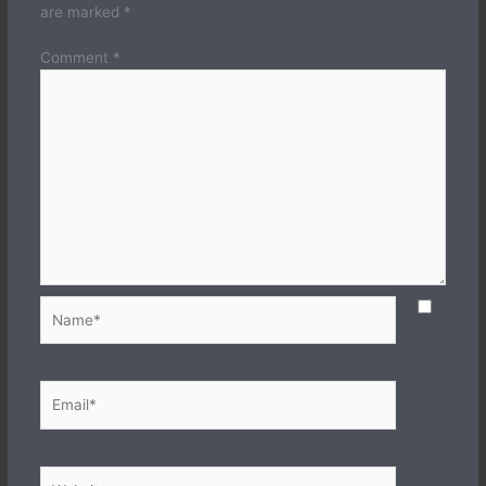
are marked
*
Comment
*
Name*
Email*
Website