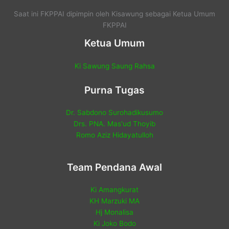
Saat ini FKPPAI dipimpin oleh Kisawung sebagai Ketua Umum
FKPPAI
Ketua Umum
Ki Sawung Saung Rahsa
Purna Tugas
Dr. Sabdono Surohadikusumo
Drs. PNA. Mas'ud Thoyib
Romo Aziz Hidayatulloh
Team Pendana Awal
Ki Amangkurat
KH Marzuki MA
Hj Monalisa
Ki Joko Bodo