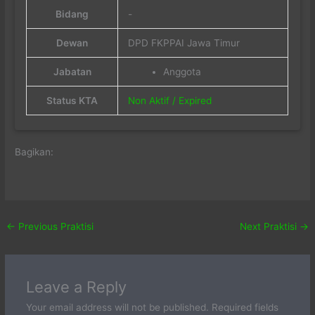
Bidang
-
Dewan
DPD FKPPAI Jawa Timur
Jabatan
Anggota
Status KTA
Non Aktif / Expired
Bagikan:
←
Previous Praktisi
Next Praktisi
→
Leave a Reply
Your email address will not be published.
Required fields