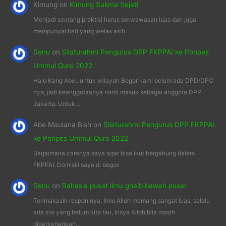
Kimung
on
Kimung Sukma Sejati
Menjadi seorang praktisi harus berwawasan luas dan juga
mempunyai hati yang welas asih
Senu
on
Silaturahmi Pengurus DPP FKPPAI ke Ponpes
Ummul Quro 2022
Halo Kang Abe.. untuk wilayah Bogor kami belum ada DPD/DPC
nya, jadi keanggotaanya nanti masuk sebagai anggota DPP
Jakarta. Untuk…
Abe Maulana Bish
on
Silaturahmi Pengurus DPP FKPPAI
ke Ponpes Ummul Quro 2022
Bagaimana caranya saya agar bisa ikut bergabung dalam
FKPPAI. Domisili saya di bogor.
Senu
on
Rahasia pusat ilmu ghaib bawah pusar
Terimakasih respon nya, Ilmu Alloh memang sangat luas, selalu
ada sisi yang belum kita tau, Insya Alloh bila masih
diperkenankan…