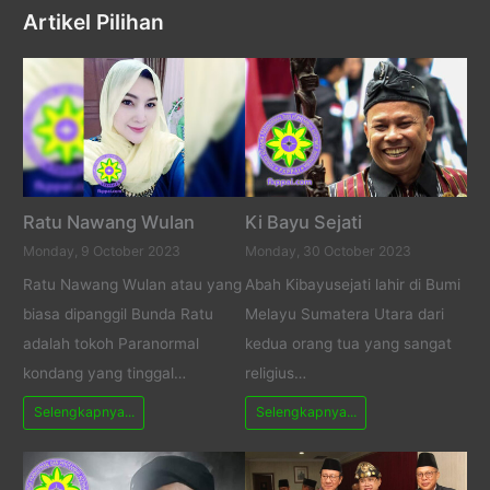
Artikel Pilihan
Ratu Nawang Wulan
Ki Bayu Sejati
Monday, 9 October 2023
Monday, 30 October 2023
Ratu Nawang Wulan atau yang
Abah Kibayusejati lahir di Bumi
biasa dipanggil Bunda Ratu
Melayu Sumatera Utara dari
adalah tokoh Paranormal
kedua orang tua yang sangat
kondang yang tinggal…
religius…
Selengkapnya...
Selengkapnya...