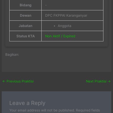
Bidang
-
Dewan
DPC FKPPAI Karanganyar
Jabatan
Anggota
Status KTA
Non Aktif / Expired
Bagikan:
←
Previous Praktisi
Next Praktisi
→
Leave a Reply
Your email address will not be published.
Required fields