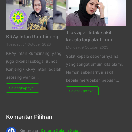
Tips agar tidak sakit
KRAy Intan Rumbinang
kepala lagi ala Timur
Tuesday, 31 October 2023
Monday, 9 October 2023
KRAy Intan Rumbinang, yang
Sakit kepala sebenarnya hal
juga dikenal sebagai Bunda
yang sangat umum kita alami.
Kanjeng / KRAy Intan, adalah
Namun sebenarnya sakit
seorang wanita…
kepala merupakan sebuah…
Selengkapnya...
Selengkapnya...
Komentar Pilihan
Kimung
on
Kimung Sukma Sejati