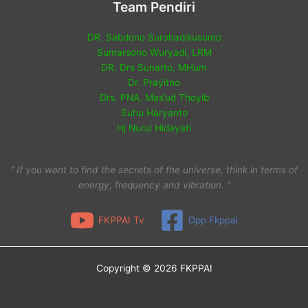
Team Pendiri
DR. Sabdono Surohadikusumo
Sumarsono Wuryadi, LRM
DR. Drs Sunarto, MHum
Dr. Prayitno
Drs. PNA. Mas’ud Thoyib
Suhu Haryanto
Hj Nurul Hidayati
“ If you want to find the secrets of the universe, think in terms of
energy, frequency and vibration. ”
FKPPAI Tv
Dpp Fkppai
Copyright © 2026 FKPPAI