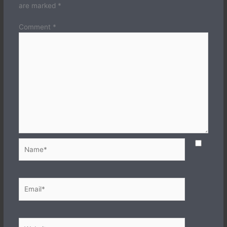
are marked
*
Comment
*
Name*
Email*
Website