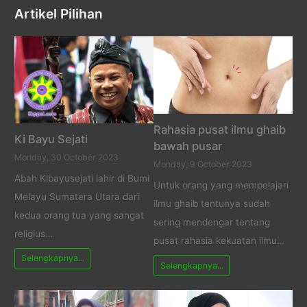
Artikel Pilihan
Rahasia pusat ilmu ghaib
Ki Bayu Sejati
bawah pusar
Monday, 30 October 2023
Monday, 9 October 2023
Abah Kibayusejati lahir di Bumi
Untuk orang yang mempelajari
Melayu Sumatera Utara dari
ilmu ghaib tentunya sudah
kedua orang tua yang sangat
sering mendengar tentang
religius…
pusat rahasia kekuatan ilmu…
Selengkapnya...
Selengkapnya...