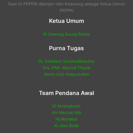
Saat ini FKPPAI dipimpin oleh Kisawung sebagai Ketua Umum
FKPPAI
Ketua Umum
Ki Sawung Saung Rahsa
Purna Tugas
Dr. Sabdono Surohadikusumo
Drs. PNA. Mas'ud Thoyib
Romo Aziz Hidayatulloh
Team Pendana Awal
Ki Amangkurat
KH Marzuki MA
Hj Monalisa
Ki Joko Bodo