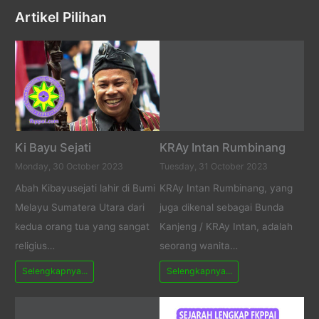
Artikel Pilihan
Ki Bayu Sejati
KRAy Intan Rumbinang
Monday, 30 October 2023
Tuesday, 31 October 2023
Abah Kibayusejati lahir di Bumi
KRAy Intan Rumbinang, yang
Melayu Sumatera Utara dari
juga dikenal sebagai Bunda
kedua orang tua yang sangat
Kanjeng / KRAy Intan, adalah
religius…
seorang wanita…
Selengkapnya...
Selengkapnya...