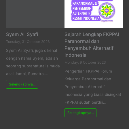
Syem Ali Syafi
Sejarah Lengkap FKPPAI
Paranormal dan
Tuesday, 31 October 2023
Penyembuh Alternatif
Syem Ali Syafi, juga dikenal
Indonesia
dengan nama Syem, adalah
Monday, 9 October 2023
seorang supranaturalis muda
Pengertian FKPPAI Forum
asal Jambi, Sumatra.…
Keluarga Paranormal dan
Selengkapnya...
Penyembuh Alternatif
Indonesia yang biasa disingkat
FKPPAI sudah berdiri…
Selengkapnya...