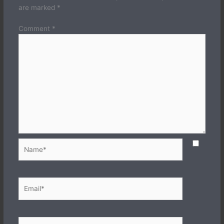
are marked
*
Comment
*
Name*
Email*
Website