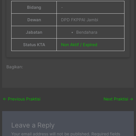
Bidang
-
Dewan
DPD FKPPAI Jambi
Jabatan
Bendahara
Status KTA
Non Aktif / Expired
Bagikan:
←
Previous Praktisi
Next Praktisi
→
Leave a Reply
Your email address will not be published.
Required fields