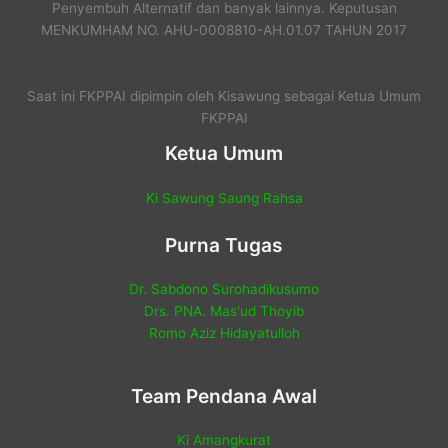
Penyembuh Alternatif dan banyak lainnya. Keputusan
MENKUMHAM NO. AHU-0008810-AH.01.07 TAHUN 2017
Saat ini FKPPAI dipimpin oleh Kisawung sebagai Ketua Umum
FKPPAI
Ketua Umum
Ki Sawung Saung Rahsa
Purna Tugas
Dr. Sabdono Surohadikusumo
Drs. PNA. Mas'ud Thoyib
Romo Aziz Hidayatulloh
Team Pendana Awal
Ki Amangkurat