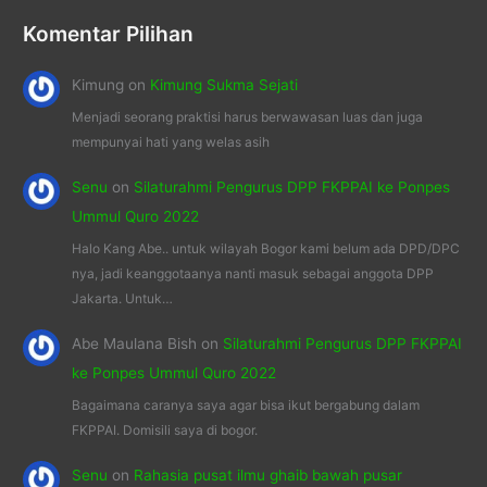
Komentar Pilihan
Kimung
on
Kimung Sukma Sejati
Menjadi seorang praktisi harus berwawasan luas dan juga
mempunyai hati yang welas asih
Senu
on
Silaturahmi Pengurus DPP FKPPAI ke Ponpes
Ummul Quro 2022
Halo Kang Abe.. untuk wilayah Bogor kami belum ada DPD/DPC
nya, jadi keanggotaanya nanti masuk sebagai anggota DPP
Jakarta. Untuk…
Abe Maulana Bish
on
Silaturahmi Pengurus DPP FKPPAI
ke Ponpes Ummul Quro 2022
Bagaimana caranya saya agar bisa ikut bergabung dalam
FKPPAI. Domisili saya di bogor.
Senu
on
Rahasia pusat ilmu ghaib bawah pusar