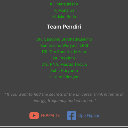
KH Marzuki MA
Hj Monalisa
Ki Joko Bodo
Team Pendiri
DR. Sabdono Surohadikusumo
Sumarsono Wuryadi, LRM
DR. Drs Sunarto, MHum
Dr. Prayitno
Drs. PNA. Mas’ud Thoyib
Suhu Haryanto
Hj Nurul Hidayati
“ If you want to find the secrets of the universe, think in terms of
energy, frequency and vibration. ”
FKPPAI Tv
Dpp Fkppai