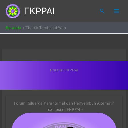
Skip
FKPPAI
to
Search
content
Beranda
»
Thabib Tambusai Wan
Praktisi FKPPAI
Forum Keluarga Paranormal dan Penyembuh Alternatif
Indonesia ( FKPPAI )