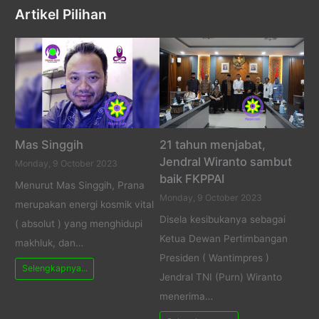
Artikel Pilihan
Mas Singgih
21 tahun menjabat,
Jendral Wiranto sambut
Monday, 9 October 2023
baik FKPPAI
Menurut Mas Singgih, Prana
Monday, 9 October 2023
merupakan energi kosmik vital
Disela kesibukanya sebagai
( absolut ) yang menghidupi
Ketua Dewan Pertimbangan
makhluk, dan…
Presiden ( Wantimpres )
Selengkapnya...
Jendral TNI (Purn) Wiranto
menerima…