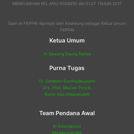
MENKUMHAM NO. AHU-0008810-AH.01.07 TAHUN 2017
Saat ini FKPPAI dipimpin oleh Kisawung sebagai Ketua Umum
FKPPAI
Ketua Umum
Ki Sawung Saung Rahsa
Purna Tugas
Dr. Sabdono Surohadikusumo
Drs. PNA. Mas'ud Thoyib
Romo Aziz Hidayatulloh
Team Pendana Awal
Ki Amangkurat
KH Marzuki MA