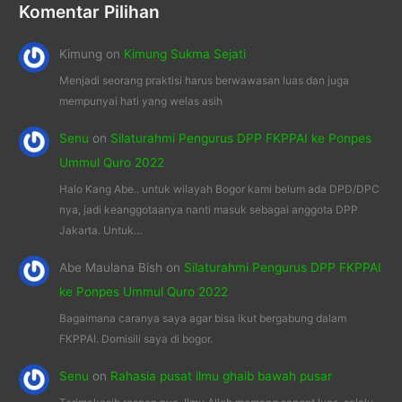
Komentar Pilihan
Kimung
on
Kimung Sukma Sejati
Menjadi seorang praktisi harus berwawasan luas dan juga
mempunyai hati yang welas asih
Senu
on
Silaturahmi Pengurus DPP FKPPAI ke Ponpes
Ummul Quro 2022
Halo Kang Abe.. untuk wilayah Bogor kami belum ada DPD/DPC
nya, jadi keanggotaanya nanti masuk sebagai anggota DPP
Jakarta. Untuk…
Abe Maulana Bish
on
Silaturahmi Pengurus DPP FKPPAI
ke Ponpes Ummul Quro 2022
Bagaimana caranya saya agar bisa ikut bergabung dalam
FKPPAI. Domisili saya di bogor.
Senu
on
Rahasia pusat ilmu ghaib bawah pusar