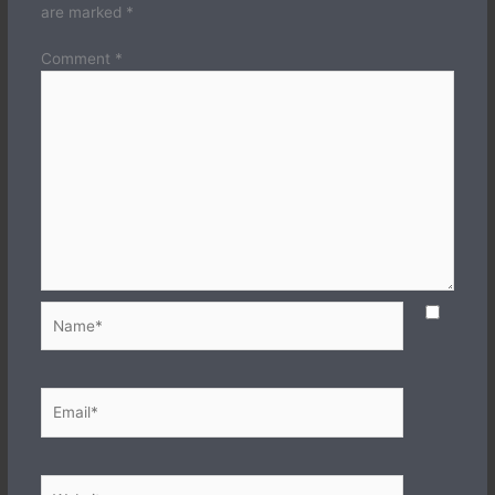
are marked
*
Comment
*
Name*
Email*
Website