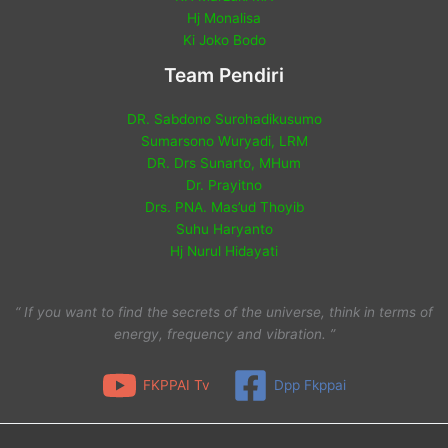
Hj Monalisa
Ki Joko Bodo
Team Pendiri
DR. Sabdono Surohadikusumo
Sumarsono Wuryadi, LRM
DR. Drs Sunarto, MHum
Dr. Prayitno
Drs. PNA. Mas’ud Thoyib
Suhu Haryanto
Hj Nurul Hidayati
“ If you want to find the secrets of the universe, think in terms of
energy, frequency and vibration. ”
FKPPAI Tv
Dpp Fkppai