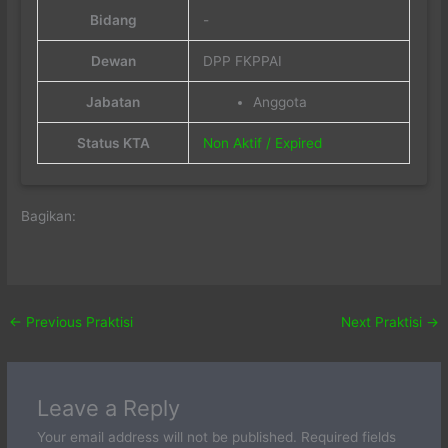
Bidang
-
Dewan
DPP FKPPAI
Jabatan
Anggota
Status KTA
Non Aktif / Expired
Bagikan:
←
Previous Praktisi
Next Praktisi
→
Leave a Reply
Your email address will not be published.
Required fields