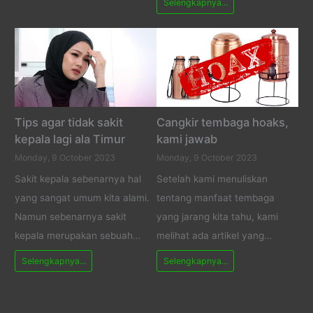
Selengkapnya...
Tips agar tidak sakit
Cangkir tembaga hoaks,
kepala lagi ala Timur
kami jawab
Monday, 9 October 2023
Monday, 9 October 2023
Sakit kepala sebenarnya hal
Setelah kami menuliskan
yang sangat umum kita alami.
tentang manfaat tembaga
Namun sebenarnya sakit
yang jarang kita tahu, kami
kepala merupakan sebuah…
melihat ada artikel yang…
Selengkapnya...
Selengkapnya...