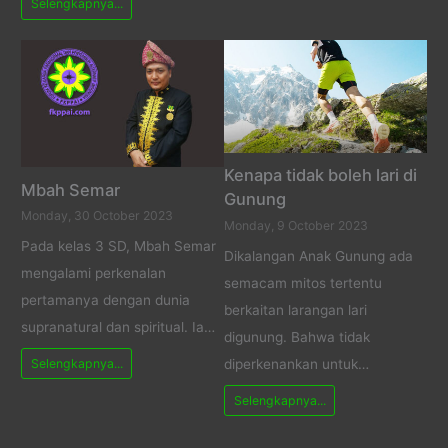
Selengkapnya...
Kenapa tidak boleh lari di
Mbah Semar
Gunung
Monday, 30 October 2023
Monday, 9 October 2023
Pada kelas 3 SD, Mbah Semar
Dikalangan Anak Gunung ada
mengalami perkenalan
semacam mitos tertentu
pertamanya dengan dunia
berkaitan larangan lari
supranatural dan spiritual. Ia…
digunung. Bahwa tidak
Selengkapnya...
diperkenankan untuk…
Selengkapnya...