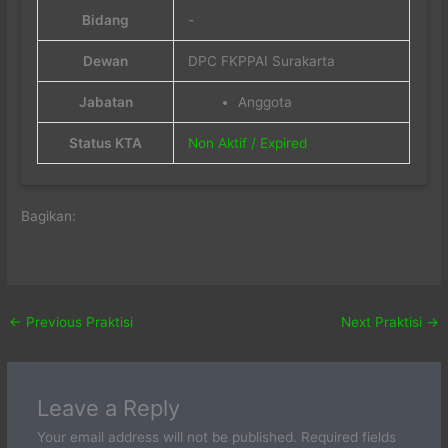
Bidang
-
Dewan
DPC FKPPAI Surakarta
Jabatan
Anggota
Status KTA
Non Aktif / Expired
Bagikan:
←
Previous Praktisi
Next Praktisi
→
Leave a Reply
Your email address will not be published.
Required fields