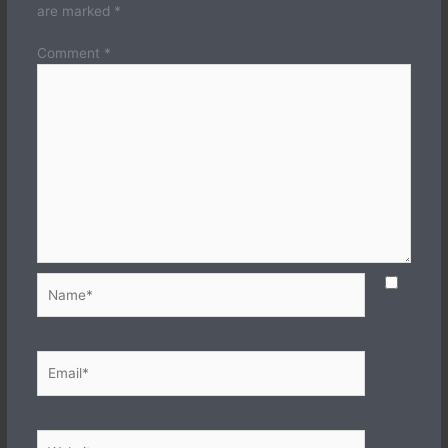
are marked
*
Comment
*
Name*
Email*
Website