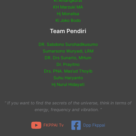
Ki Amangkurat
KH Marzuki MA
Hj Monalisa
Ki Joko Bodo
Team Pendiri
DR. Sabdono Surohadikusumo
Sumarsono Wuryadi, LRM
DR. Drs Sunarto, MHum
Dr. Prayitno
Drs. PNA. Mas’ud Thoyib
Suhu Haryanto
Hj Nurul Hidayati
“ If you want to find the secrets of the universe, think in terms of
energy, frequency and vibration. ”
FKPPAI Tv
Dpp Fkppai