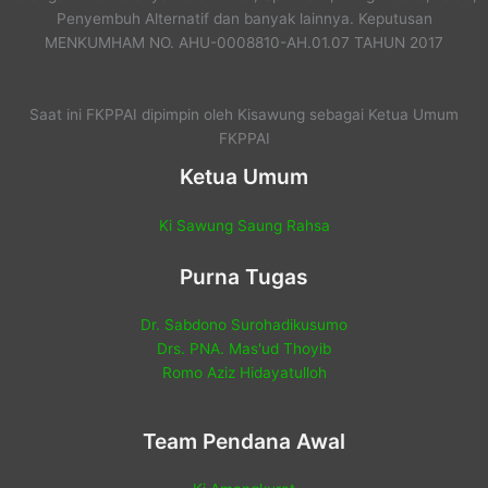
Penyembuh Alternatif dan banyak lainnya. Keputusan
MENKUMHAM NO. AHU-0008810-AH.01.07 TAHUN 2017
Saat ini FKPPAI dipimpin oleh Kisawung sebagai Ketua Umum
FKPPAI
Ketua Umum
Ki Sawung Saung Rahsa
Purna Tugas
Dr. Sabdono Surohadikusumo
Drs. PNA. Mas'ud Thoyib
Romo Aziz Hidayatulloh
Team Pendana Awal