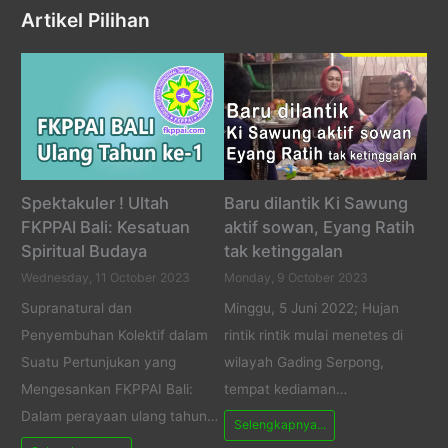
Artikel Pilihan
Spektakuler ! Ultah
Baru dilantik Ki Sawung
FKPPAI Bali: Kesatuan
aktif sowan, Eyang Ratih
Spiritual Budaya
tak ketinggalan
Wednesday, 11 October 2023
Monday, 9 October 2023
Supranatural dan
Minggu, 5 Juni 2022; Hujan
Penyembuhan Kolektif dalam
rintik rintik mulai menetes di
Suatu Pertunjukan yang
wilayah Gading Serpong,
Mengesankan FKPPAI Bali:
tempat kediaman…
Dalam perayaan ulang tahun…
Selengkapnya...