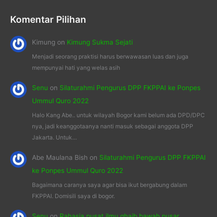
Komentar Pilihan
Kimung
on
Kimung Sukma Sejati
Menjadi seorang praktisi harus berwawasan luas dan juga
mempunyai hati yang welas asih
Senu
on
Silaturahmi Pengurus DPP FKPPAI ke Ponpes
Ummul Quro 2022
Halo Kang Abe.. untuk wilayah Bogor kami belum ada DPD/DPC
nya, jadi keanggotaanya nanti masuk sebagai anggota DPP
Jakarta. Untuk…
Abe Maulana Bish
on
Silaturahmi Pengurus DPP FKPPAI
ke Ponpes Ummul Quro 2022
Bagaimana caranya saya agar bisa ikut bergabung dalam
FKPPAI. Domisili saya di bogor.
Senu
on
Rahasia pusat ilmu ghaib bawah pusar