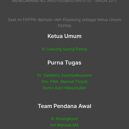
MENKUMHAM NO. AHU-0008810-AH.01.07 TAHUN 2017
Saat ini FKPPAI dipimpin oleh Kisawung sebagai Ketua Umum
FKPPAI
Ketua Umum
Ki Sawung Saung Rahsa
Purna Tugas
Dr. Sabdono Surohadikusumo
Drs. PNA. Mas'ud Thoyib
Romo Aziz Hidayatulloh
Team Pendana Awal
Ki Amangkurat
KH Marzuki MA