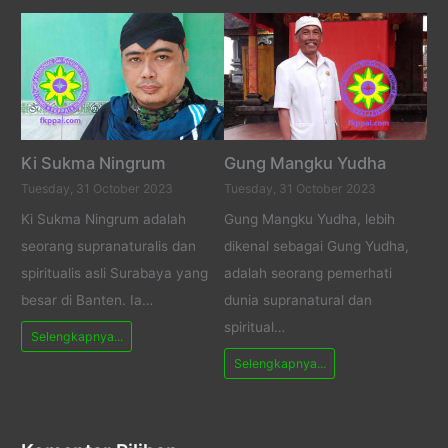
Ki Sukma Ningrum
Gung Mangku Yudha
Tuesday, 31 October 2023
Tuesday, 31 October 2023
Ki Sukma Ningrum adalah
Gung Mangku Yudha, lebih
seorang supranaturalis dan
dikenal sebagai Gung Yudha,
spiritualis asli Surabaya yang
adalah seorang pemerhati
besar di Banten. Ia…
dunia supranatural dan
spiritual…
Selengkapnya...
Selengkapnya...