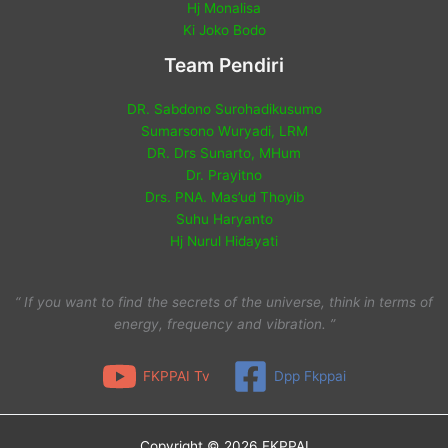
Hj Monalisa
Ki Joko Bodo
Team Pendiri
DR. Sabdono Surohadikusumo
Sumarsono Wuryadi, LRM
DR. Drs Sunarto, MHum
Dr. Prayitno
Drs. PNA. Mas’ud Thoyib
Suhu Haryanto
Hj Nurul Hidayati
“ If you want to find the secrets of the universe, think in terms of
energy, frequency and vibration. ”
FKPPAI Tv
Dpp Fkppai
Copyright © 2026 FKPPAI