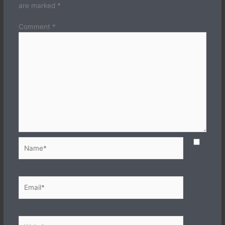
are marked
*
Comment
*
Name*
Email*
Website