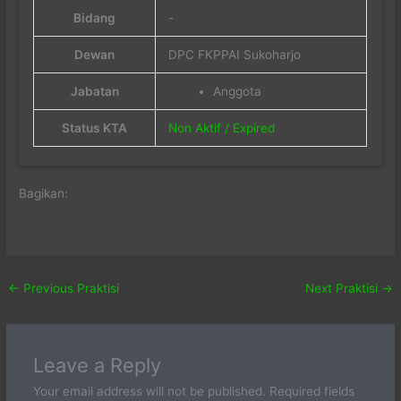
Bidang
-
Dewan
DPC FKPPAI Sukoharjo
Jabatan
Anggota
Status KTA
Non Aktif / Expired
Bagikan:
←
Previous Praktisi
Next Praktisi
→
Leave a Reply
Your email address will not be published.
Required fields