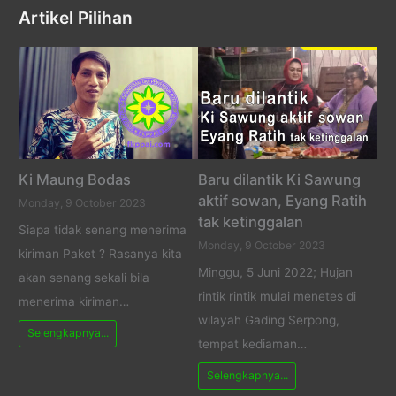
Artikel Pilihan
Ki Maung Bodas
Baru dilantik Ki Sawung
aktif sowan, Eyang Ratih
Monday, 9 October 2023
tak ketinggalan
Siapa tidak senang menerima
Monday, 9 October 2023
kiriman Paket ? Rasanya kita
Minggu, 5 Juni 2022; Hujan
akan senang sekali bila
rintik rintik mulai menetes di
menerima kiriman…
wilayah Gading Serpong,
Selengkapnya...
tempat kediaman…
Selengkapnya...