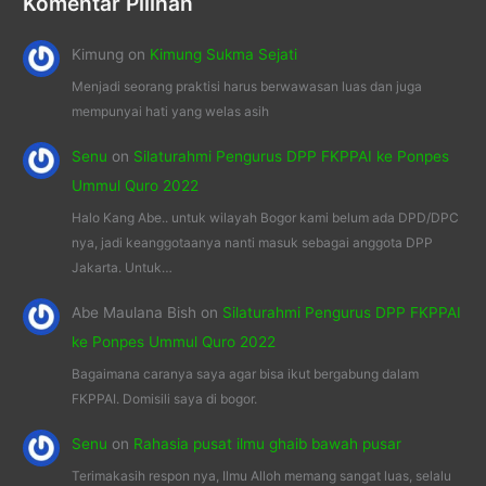
Komentar Pilihan
Kimung
on
Kimung Sukma Sejati
Menjadi seorang praktisi harus berwawasan luas dan juga
mempunyai hati yang welas asih
Senu
on
Silaturahmi Pengurus DPP FKPPAI ke Ponpes
Ummul Quro 2022
Halo Kang Abe.. untuk wilayah Bogor kami belum ada DPD/DPC
nya, jadi keanggotaanya nanti masuk sebagai anggota DPP
Jakarta. Untuk…
Abe Maulana Bish
on
Silaturahmi Pengurus DPP FKPPAI
ke Ponpes Ummul Quro 2022
Bagaimana caranya saya agar bisa ikut bergabung dalam
FKPPAI. Domisili saya di bogor.
Senu
on
Rahasia pusat ilmu ghaib bawah pusar
Terimakasih respon nya, Ilmu Alloh memang sangat luas, selalu