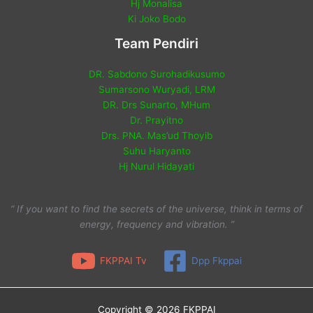
Hj Monalisa
Ki Joko Bodo
Team Pendiri
DR. Sabdono Surohadikusumo
Sumarsono Wuryadi, LRM
DR. Drs Sunarto, MHum
Dr. Prayitno
Drs. PNA. Mas’ud Thoyib
Suhu Haryanto
Hj Nurul Hidayati
“ If you want to find the secrets of the universe, think in terms of
energy, frequency and vibration. ”
FKPPAI Tv
Dpp Fkppai
Copyright © 2026 FKPPAI