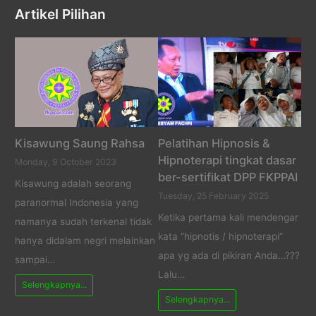
Artikel Pilihan
Kisawung Saung Rahsa
Pelatihan Hipnosis &
Hipnoterapi tingkat dasar
Monday, 9 October 2023
ber-sertifikat DPP FKPPAI
Kisawung adalah seorang
Tuesday, 25 February 2025
paranormal Indonesia yang
Ketika pertama kali mendengar
namanya sudah terkenal tidak
kata “hipnotis / hipnoterapi”
hanya didalam negri melainkan
apa yg ada di pikiran Anda…???
sampai…
Lalu…
Selengkapnya...
Selengkapnya...