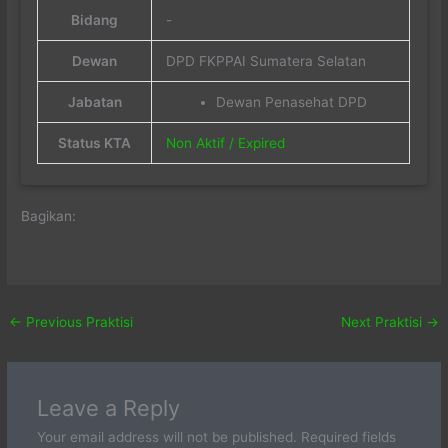
Bidang
-
Dewan
DPD FKPPAI Sumatera Selatan
Jabatan
Dewan Penasehat DPD
Status KTA
Non Aktif / Expired
Bagikan:
←
Previous Praktisi
Next Praktisi
→
Leave a Reply
Your email address will not be published.
Required fields