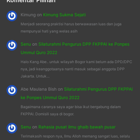
Komentar Pilihan
Kimung
on
Kimung Sukma Sejati
Menjadi seorang praktisi harus berwawasan luas dan juga
mempunyai hati yang welas asih
Senu
on
Silaturahmi Pengurus DPP FKPPAI ke Ponpes
Ummul Quro 2022
Halo Kang Abe.. untuk wilayah Bogor kami belum ada DPD/DPC
nya, jadi keanggotaanya nanti masuk sebagai anggota DPP
Jakarta. Untuk…
Abe Maulana Bish
on
Silaturahmi Pengurus DPP FKPPAI
ke Ponpes Ummul Quro 2022
Bagaimana caranya saya agar bisa ikut bergabung dalam
FKPPAI. Domisili saya di bogor.
Senu
on
Rahasia pusat ilmu ghaib bawah pusar
Terimakasih respon nya, Ilmu Alloh memang sangat luas, selalu