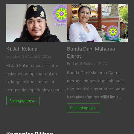
Ki Jati Kelana
Bunda Dani Maharsa
Djarot
Monday, 30 October 2023
Friday, 6 October 2023
Ki Jati Kelana memiliki latar
Bunda Dani Maharsa Djarot
belakang yang kuat dalam
merupakan seorang spiritualis
bidang spiritual, memulai
dan praktisi supranatural yang
pengenalan spiritualnya pada…
berbakat dan memiliki ilmu…
Selengkapnya...
Selengkapnya...