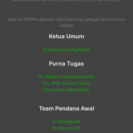
Saat ini FKPPAI dipimpin oleh Kisawung sebagai Ketua Umum
FKPPAI
Ketua Umum
Ki Sawung Saung Rahsa
Purna Tugas
Dr. Sabdono Surohadikusumo
Drs. PNA. Mas'ud Thoyib
Romo Aziz Hidayatulloh
Team Pendana Awal
Ki Amangkurat
KH Marzuki MA