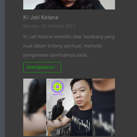
Ki Jati Kelana
Monday, 30 October 2023
Ki Jati Kelana memiliki latar belakang yang
kuat dalam bidang spiritual, memulai
pengenalan spiritualnya pada…
Selengkapnya...