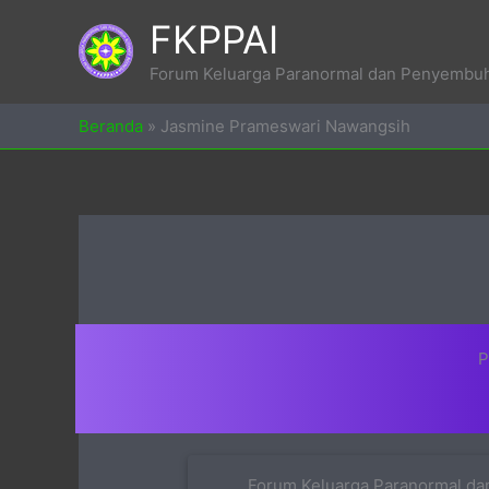
Skip
FKPPAI
to
content
Forum Keluarga Paranormal dan Penyembuh 
Beranda
»
Jasmine Prameswari Nawangsih
P
Forum Keluarga Paranormal dan