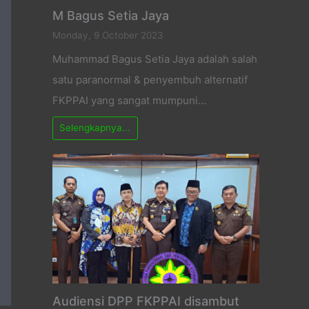
M Bagus Setia Jaya
Monday, 9 October 2023
Muhammad Bagus Setia Jaya adalah salah
satu paranormal & penyembuh alternatif
FKPPAI yang sangat mumpuni…
Selengkapnya...
Audiensi DPP FKPPAI disambut