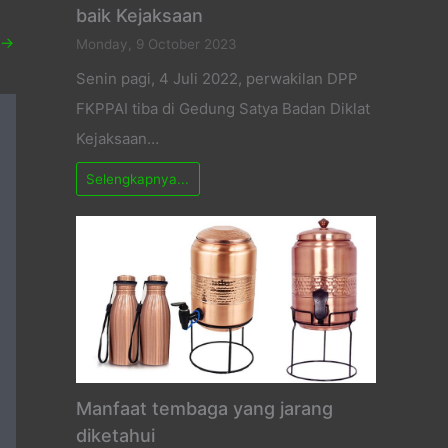
baik Kejaksaan
→
Monday, 9 October 2023
Senin pagi, 4 Juli 2022, perwakilan DPP
FKPPAI tiba di Gedung Satya Badan Diklat
Kejaksaan…
Selengkapnya...
Manfaat tembaga yang jarang
diketahui