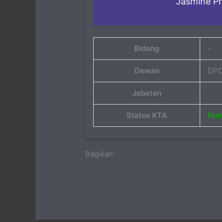
Jasmine P
Bidang
-
Dewan
DPD
Jabatan
Status KTA
Non 
Bagikan: