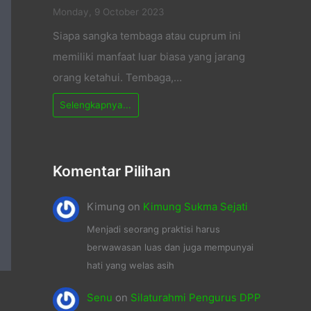
Monday, 9 October 2023
Siapa sangka tembaga atau cuprum ini
memiliki manfaat luar biasa yang jarang
orang ketahui. Tembaga,…
Selengkapnya...
Komentar Pilihan
Kimung
on
Kimung Sukma Sejati
Menjadi seorang praktisi harus
berwawasan luas dan juga mempunyai
hati yang welas asih
Senu
on
Silaturahmi Pengurus DPP