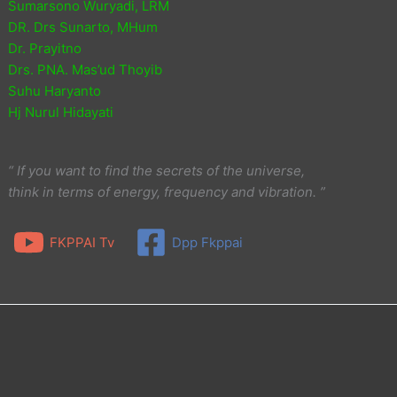
Sumarsono Wuryadi, LRM
DR. Drs Sunarto, MHum
Dr. Prayitno
Drs. PNA. Mas’ud Thoyib
Suhu Haryanto
Hj Nurul Hidayati
“ If you want to find the secrets of the universe,
think in terms of energy, frequency and vibration. ”
FKPPAI Tv
Dpp Fkppai