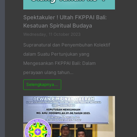
Spektakuler ! Ultah FKPPAI Bali:
Kesatuan Spiritual Budaya
Wednesday, 11 October 2023
Supranatural dan Penyembuhan Kolektif
dalam Suatu Pertunjukan yang
Mengesankan FKPPAI Bali: Dalam
perayaan ulang tahun…
Selengkapnya...