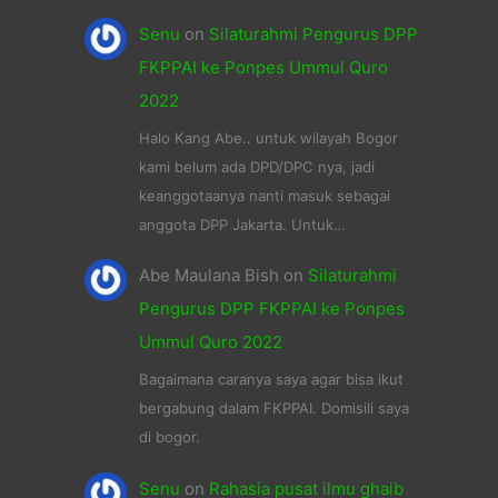
Senu
on
Silaturahmi Pengurus DPP
FKPPAI ke Ponpes Ummul Quro
2022
Halo Kang Abe.. untuk wilayah Bogor
kami belum ada DPD/DPC nya, jadi
keanggotaanya nanti masuk sebagai
anggota DPP Jakarta. Untuk…
Abe Maulana Bish
on
Silaturahmi
Pengurus DPP FKPPAI ke Ponpes
Ummul Quro 2022
Bagaimana caranya saya agar bisa ikut
bergabung dalam FKPPAI. Domisili saya
di bogor.
Senu
on
Rahasia pusat ilmu ghaib