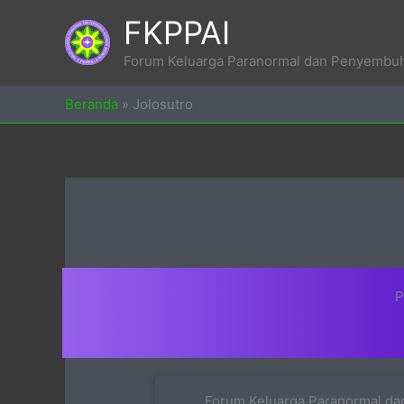
Skip
FKPPAI
to
content
Forum Keluarga Paranormal dan Penyembuh 
Beranda
»
Jolosutro
P
Forum Keluarga Paranormal dan