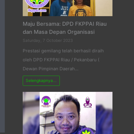
Maju Bersama: DPD FKPPAI Riau
dan Masa Depan Organisasi
Saturday, 7 October 2023
Prestasi gemilang telah berhasil diraih
oleh DPD FKPPAI Riau / Pekanbaru (
Dewan Pimpinan Daerah…
Selengkapnya...