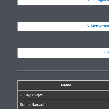
5. Menyerahk
7.
Nama
Ki Bayu Sajati
Sembi Ramadhani