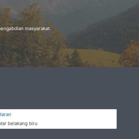
pengabdian masyarakat.
taran
tar belakang biru