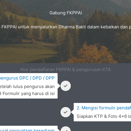
Gabung FKPPAI
FKPPAI untuk menyalurkan Dharma Bakti dalam kebaikan dan 
Alur pendaftaran FKPPAI & pengurusan KTA
pengurus DPC / DPD / DPP
etelah lulus pengurus akan
Formulir yang harus di isi
2. Mengisi formulir pendaf
Siapkan KTP & Foto 4×6 la
surat pernyataan kesediaan