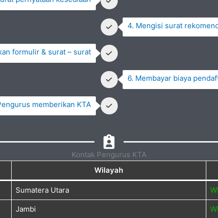
4. Mengisi surat rekomen
an formulir & surat – surat
6. Membayar biaya pendaf
 Pengurus memberikan KTA
Kontak Pengurus KTA
Wilayah
Sumatera Utara
W
Jambi
W