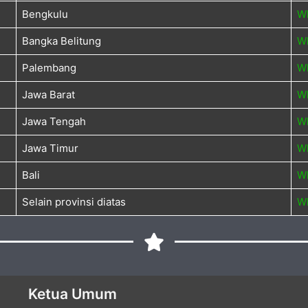
Bengkulu
W
Bangka Belitung
W
Palembang
W
Jawa Barat
W
Jawa Tengah
W
Jawa Timur
W
Bali
W
Selain provinsi diatas
W
Ketua Umum