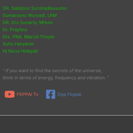
DR. Sabdono Surohadikusumo
Sumarsono Wuryadi, LRM
DR. Drs Sunarto, MHum
Dr. Prayitno
Drs. PNA. Mas’ud Thoyib
Suhu Haryanto
Hj Nurul Hidayati
“ If you want to find the secrets of the universe,
think in terms of energy, frequency and vibration. ”
FKPPAI Tv
Dpp Fkppai