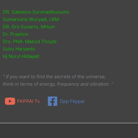
DR. Sabdono Surohadikusumo
Sumarsono Wuryadi, LRM
DR. Drs Sunarto, MHum
Dr. Prayitno
Drs. PNA. Mas’ud Thoyib
Suhu Haryanto
Hj Nurul Hidayati
“ If you want to find the secrets of the universe,
think in terms of energy, frequency and vibration. ”
FKPPAI Tv
Dpp Fkppai