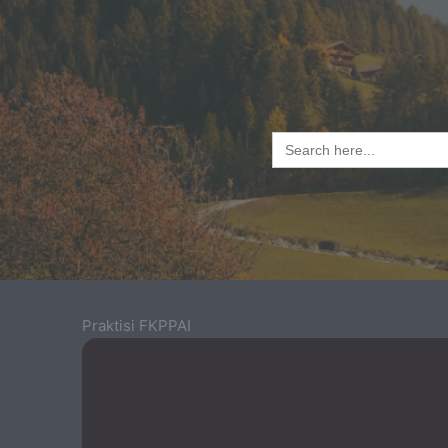
Search
for:
Praktisi FKPPAI