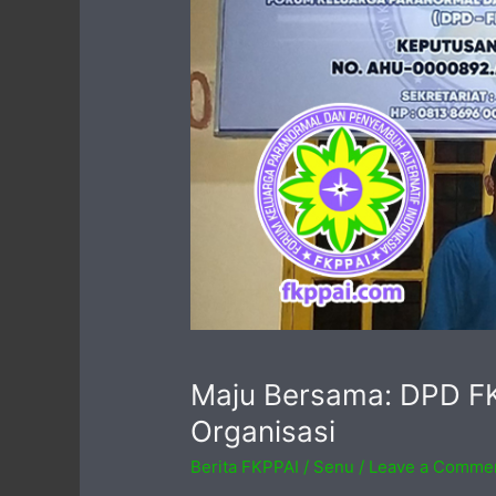
Maju Bersama: DPD F
Organisasi
Berita FKPPAI
/
Senu
/
Leave a Comme