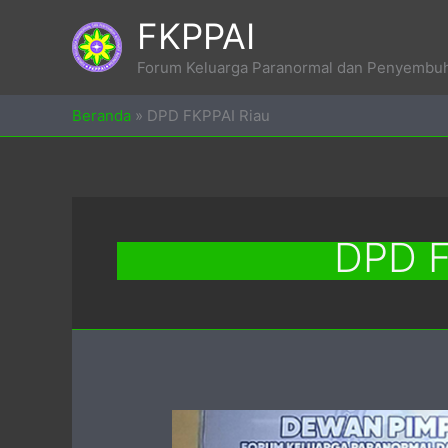
Skip
FKPPAI
to
content
Forum Keluarga Paranormal dan Penyembuh 
Beranda
»
DPD FKPPAI Riau
DPD F