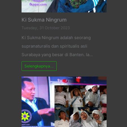
Ki Sukma Ningrum
Tuesday, 31 October 2023
Ki Sukma Ningrum adalah seorang
supranaturalis dan spiritualis asli
Surabaya yang besar di Banten. Ia…
Selengkapnya...