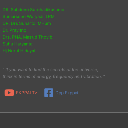
DR. Sabdono Surohadikusumo
Sumarsono Wuryadi, LRM
DR. Drs Sunarto, MHum
Dr. Prayitno
Drs. PNA. Mas’ud Thoyib
Suhu Haryanto
Hj Nurul Hidayati
“ If you want to find the secrets of the universe,
think in terms of energy, frequency and vibration. ”
FKPPAI Tv
Dpp Fkppai