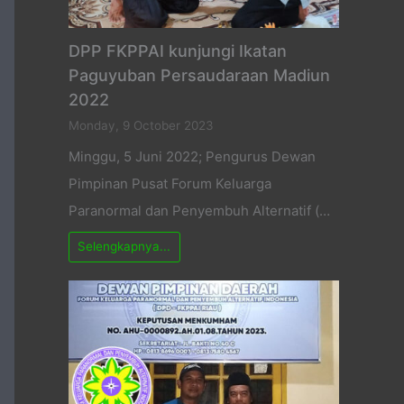
DPP FKPPAI kunjungi Ikatan
Paguyuban Persaudaraan Madiun
2022
Monday, 9 October 2023
Minggu, 5 Juni 2022; Pengurus Dewan
Pimpinan Pusat Forum Keluarga
Paranormal dan Penyembuh Alternatif (…
Selengkapnya...