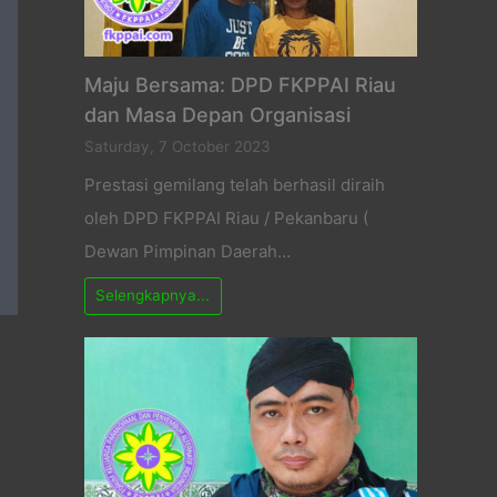
Maju Bersama: DPD FKPPAI Riau
dan Masa Depan Organisasi
Saturday, 7 October 2023
Prestasi gemilang telah berhasil diraih
oleh DPD FKPPAI Riau / Pekanbaru (
Dewan Pimpinan Daerah…
Selengkapnya...