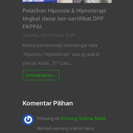
Pelatihan Hipnosis & Hipnoterapi
tingkat dasar ber-sertifikat DPP
FKPPAI
Tuesday, 25 February 2025
Ketika pertama kali mendengar kata
“hipnotis / hipnoterapi” apa yg ada di
pikiran Anda…??? Lalu…
Selengkapnya...
Komentar Pilihan
Kimung
on
Kimung Sukma Sejati
Menjadi seorang praktisi harus