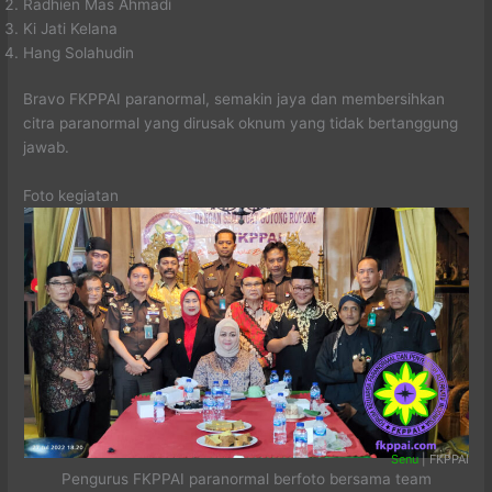
Radhien Mas Ahmadi
Ki Jati Kelana
Hang Solahudin
Bravo FKPPAI paranormal, semakin jaya dan membersihkan
citra paranormal yang dirusak oknum yang tidak bertanggung
jawab.
Foto kegiatan
Senu
| FKPPAI
Pengurus FKPPAI paranormal berfoto bersama team