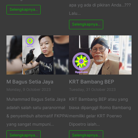
apa yg ada di pikiran Anda…???
Selengkapnya...
Lalu…
Selengkapnya...
M Bagus Setia Jaya
KRT Bambang BEP
Monday, 9 October 2023
Tuesday, 31 October 2023
Muhammad Bagus Setia Jaya
KRT Bambang BEP atau yang
adalah salah satu paranormal
biasa dipanggil Romo Bambang
& penyembuh alternatif FKPPAI
memiliki gelar KRT Poerwo
yang sangat mumpuni…
Dipoetro ialah…
Selengkapnya...
Selengkapnya...