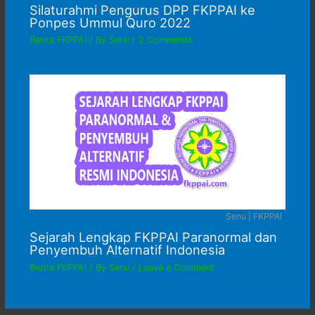
Silaturahmi Pengurus DPP FKPPAI ke
Ponpes Ummul Quro 2022
Berita FKPPAI
/ By
Senu
/
2 Comments
Senu | FKPPAI
Sejarah Lengkap FKPPAI Paranormal dan
Penyembuh Alternatif Indonesia
Berita FKPPAI
/ By
Senu
/
Leave a Comment