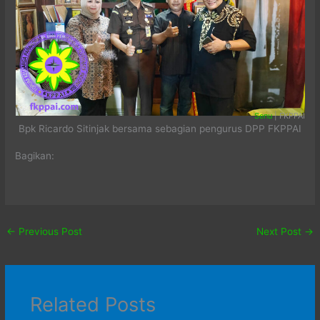
Senu
| FKPPAI
Bpk Ricardo Sitinjak bersama sebagian pengurus DPP FKPPAI
Bagikan:
←
Previous Post
Next Post
→
Related Posts