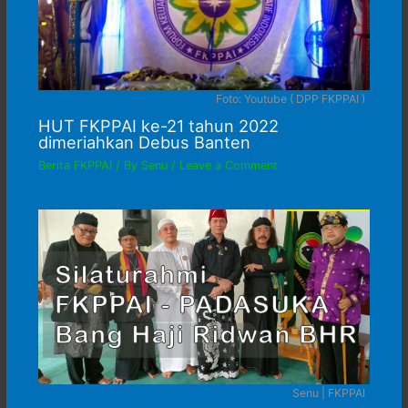
Foto: Youtube ( DPP FKPPAI )
HUT FKPPAI ke-21 tahun 2022
dimeriahkan Debus Banten
Berita FKPPAI
/ By
Senu
/
Leave a Comment
Senu | FKPPAI