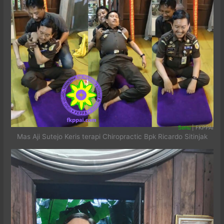
Senu
| FKPPAI
Mas Aji Sutejo Keris terapi Chiropractic Bpk Ricardo Sitinjak