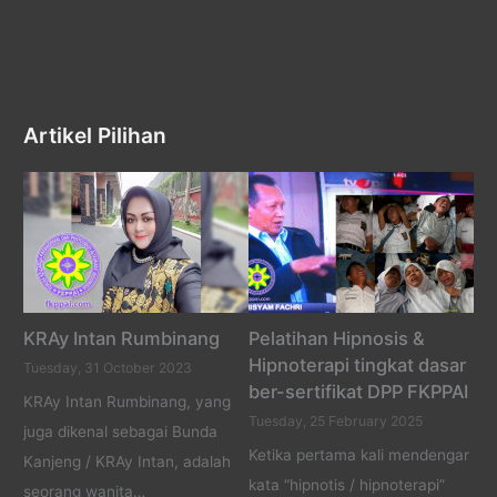
Artikel Pilihan
KRAy Intan Rumbinang
Pelatihan Hipnosis &
Hipnoterapi tingkat dasar
Tuesday, 31 October 2023
ber-sertifikat DPP FKPPAI
KRAy Intan Rumbinang, yang
Tuesday, 25 February 2025
juga dikenal sebagai Bunda
Ketika pertama kali mendengar
Kanjeng / KRAy Intan, adalah
kata “hipnotis / hipnoterapi”
seorang wanita…