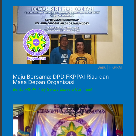
Senu | FKPPAI
Maju Bersama: DPD FKPPAI Riau dan
Masa Depan Organisasi
Berita FKPPAI
/ By
Senu
/
Leave a Comment