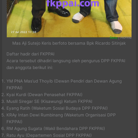
Senu
| FKPPAI
Mas Aji Sutejo Keris berfoto bersama Bpk Ricardo Sitinjak
Daftar hadir dari FKPPAI
Acara tersebut dihadiri langsung oleh pengurus DPP FKPPAI
dan anggota berikut ini:
YM PNA Mas’ud Thoyib (Dewan Pendiri dan Dewan Agung
FKPPAI)
Kyai Kurdi (Dewan Penasehat FKPPAI)
Muslil Siregar SE (Kisawung) Ketum FKPPAI
Eyang Ratih (Waketum Sosial Budaya DPP FKPPAI)
KRAy Intan Dewi Rumbinang (Waketum Organisasi DPP
FKPPAI)
RM Agung Sugata (Wakil Bendahara DPP FKPPAI)
Ratu Ayu (Departemen Sosial DPP FKPPAI)