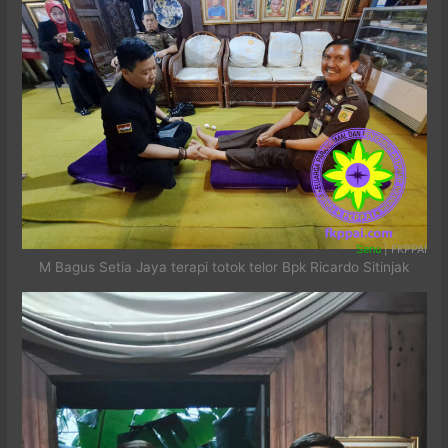
Senu
| FKPPAI
M Bagus Setia Jaya terapi totok telor Bpk Ricardo Sitinjak